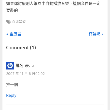
如果你討厭別人網頁中自動播放音樂，這個套件是一定
要裝的！
Tags:
資訊學習
文
P
N
重感冒
一杯鮮奶
r
e
章
on
Comment
(1)
e
x
“FireFox
導
v
t
i
P
Extension
覽
匿名
表示:
o
o
:
2007 年 11 月 6 日02:02
u
s
Stop
s
t
推一個
Autoplay”
P
:
Reply
o
s
t