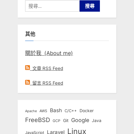
搜
尋
關
鍵
其他
字:
關於我 (About me)
文章 RSS Feed
留言 RSS Feed
Bash
Docker
C/C++
AWS
Apache
FreeBSD
Google
Git
Java
GCP
Linux
Laravel
JavaScript