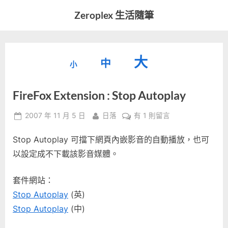
Skip
Zeroplex 生活隨筆
to
軟
content
體
開
縮
重
放
大
發
中
小
小
和
設
字
大
生
FireFox Extension : Stop Autoplay
字
型
活
字
瑣
大
型
Posted
By
在
2007 年 11 月 5 日
日落
有 1 則留言
事
小。
on
〈FireFox
型
大
Stop Autoplay 可擋下網頁內嵌影音的自動播放，也可
Extension
小。
:
以設定成不下載該影音媒體。
大
Stop
Autoplay〉
小。
套件網站：
中
Stop Autoplay
(英)
Stop Autoplay
(中)