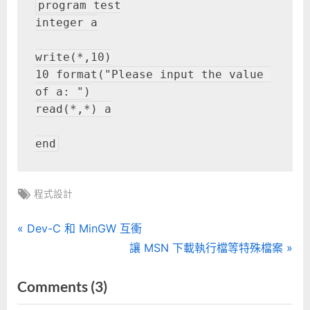
program test
integer a
write(*,10)
10 format("Please input the value 
of a: ")
read(*,*) a
end
Tags:
程式設計
文
P
Dev-C 和 MinGW 互衝
r
N
讓 MSN 下載執行檔等特殊檔案
章
e
e
on
Comments
(3)
導
v
x
“Fortran
i
t