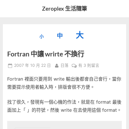
Skip
Zeroplex 生活隨筆
to
軟
content
體
開
縮
重
放
大
發
中
小
小
和
設
字
大
生
Fortran 中讓 wrirte 不換行
字
型
活
字
瑣
大
型
Posted
By
在
2007 年 10 月 22 日
日落
有 3 則留言
事
小。
on
〈Fortran
型
大
Fortran 裡面只要用到 write 輸出後都會自己會行，當你
中
小。
讓
需要提示使用者輸入時，排版會很不方便。
大
wrirte
不
小。
找了很久，發現有一個心機的作法，就是在 format 最後
換
面加上「 」的符號，然後 write 在去使用這個 format。
行〉
中