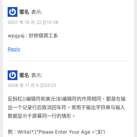
覽
o
P
中
匿名
表示:
u
o
讓
2007 年 10 月 22 日15:36
s
s
wrirte
P
t
wpgyaj : 好妳個資工系
不
o
:
換
Reply
s
行”
t
:
匿名
表示:
2008 年 11 月 6 日02:23
反斜杠()编辑符和美元($)编辑符的作用相同，都是在输
出一个记录行后取消回车符。常用于输出字符串与输入
数据显示于屏幕同一行的情形。
例：Write(*,’(”Please Enter Your Age =”,$)’)