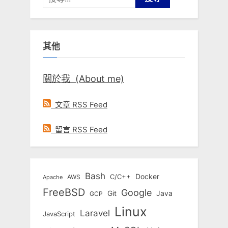
尋
關
鍵
其他
字:
關於我 (About me)
文章 RSS Feed
留言 RSS Feed
Bash
Docker
C/C++
AWS
Apache
FreeBSD
Google
Git
Java
GCP
Linux
Laravel
JavaScript