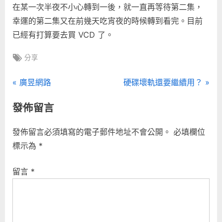
在某一次半夜不小心轉到一後，就一直再等待第二集，
幸運的第二集又在前幾天吃宵夜的時候轉到看完。目前
已經有打算要去買 VCD 了。
Tags:
分享
文
P
N
廣昱網路
硬碟壞軌還要繼續用？
r
e
章
發佈留言
e
x
導
v
t
發佈留言必須填寫的電子郵件地址不會公開。
必填欄位
i
P
覽
標示為
*
o
o
u
s
留言
*
s
t
P
:
o
s