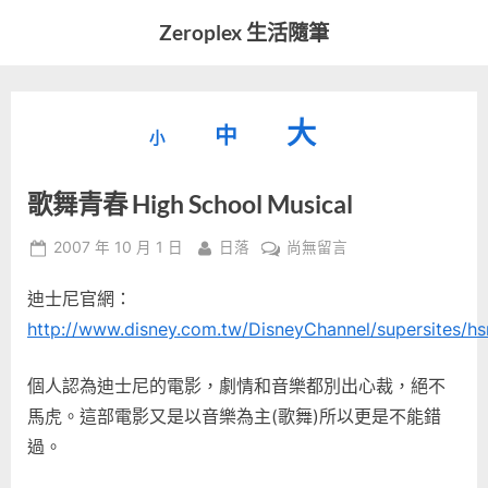
Skip
Zeroplex 生活隨筆
to
軟
content
體
開
縮
重
放
大
發
中
小
小
和
設
字
大
生
歌舞青春 High School Musical
字
型
活
字
瑣
大
型
Posted
By
在
2007 年 10 月 1 日
日落
尚無留言
事
小。
on
〈歌
型
大
迪士尼官網：
舞
小。
青
http://www.disney.com.tw/DisneyChannel/supersites/h
大
春
High
小。
個人認為迪士尼的電影，劇情和音樂都別出心裁，絕不
School
馬虎。這部電影又是以音樂為主(歌舞)所以更是不能錯
Musical〉
過。
中