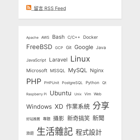
留言 RSS Feed
Bash
Docker
C/C++
AWS
Apache
FreeBSD
Google
Git
Java
GCP
Linux
Laravel
JavaScript
MySQL
Nginx
Microsoft
MSSQL
PHP
Python
Qt
PHPUnit
PostgreSQL
Ubuntu
Vim
Web
Unix
Raspberry Pi
分享
Windows
XD
作業系統
新奇搞笑
新聞
攝影
專題
好站推薦
生活雜記
程式設計
旅遊