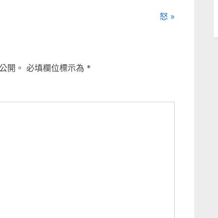
N
怒
e
x
t
公開。
必填欄位標示為
*
P
o
s
t
: