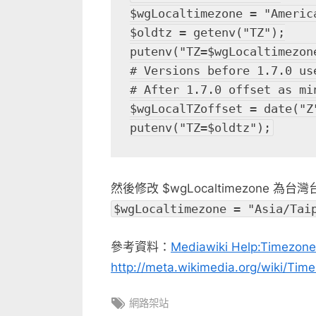
$wgLocaltimezone = "Americ
$oldtz = getenv("TZ");
putenv("TZ=$wgLocaltimezon
# Versions before 1.7.0 us
# After 1.7.0 offset as mi
$wgLocalTZoffset = date("Z
putenv("TZ=$oldtz");
然後修改 $wgLocaltimezone 為台
$wgLocaltimezone = "Asia/Tai
參考資料：
Mediawiki Help:Timezone
http://meta.wikimedia.org/wiki/Ti
Tags:
網路架站