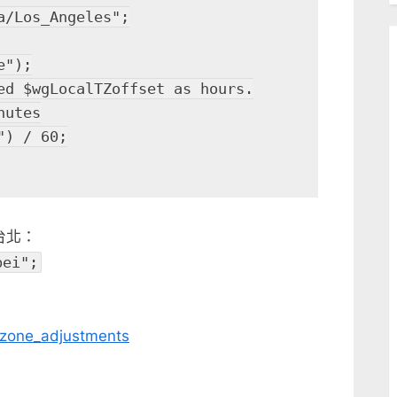
a/Los_Angeles";
e");
ed $wgLocalTZoffset as hours.
nutes
") / 60;
灣台北：
pei";
mezone_adjustments