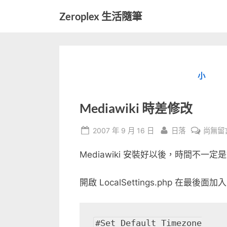
Skip
Zeroplex 生活隨筆
to
軟
content
體
開
發
小
和
生
活
Mediawiki 時差修改
瑣
事
Posted
By
在
2007 年 9 月 16 日
日落
尚無留
on
〈Media
Mediawiki 安裝好以後，時間不
時
差
修
開啟 LocalSettings.php 在最後面加
改〉
中
#Set Default Timezone