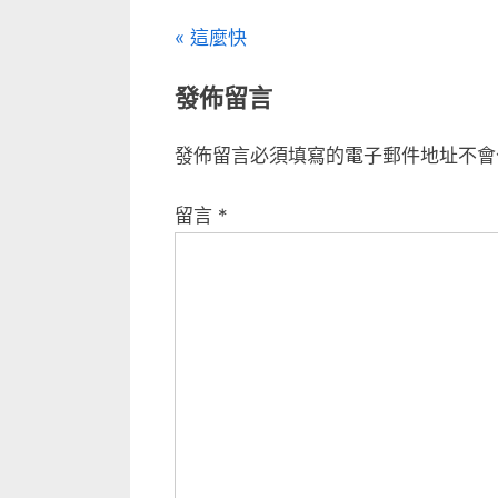
文
P
這麼快
r
章
發佈留言
e
v
導
發佈留言必須填寫的電子郵件地址不會
i
覽
o
留言
*
u
s
P
o
s
t
: