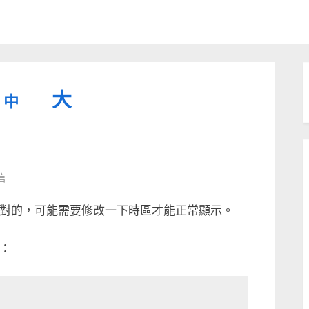
縮
重
放
大
中
小
設
字
大
型
字
大
字
型
言
小。
wiki
型
大
一定是對的，可能需要修改一下時區才能正常顯示。
小。
大
入：
小。