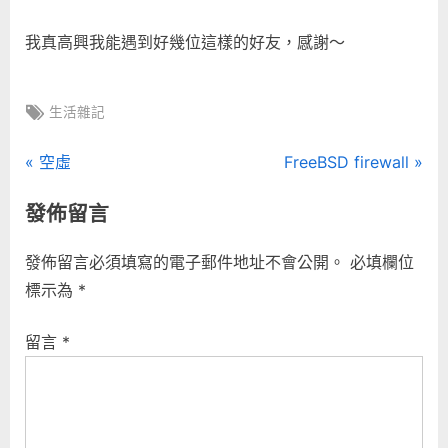
我真高興我能遇到好幾位這樣的好友，感謝～
Tags:
生活雜記
文
P
N
空虛
FreeBSD firewall
r
e
章
發佈留言
e
x
導
v
t
發佈留言必須填寫的電子郵件地址不會公開。
必填欄位
i
P
覽
標示為
*
o
o
u
s
留言
*
s
t
P
:
o
s