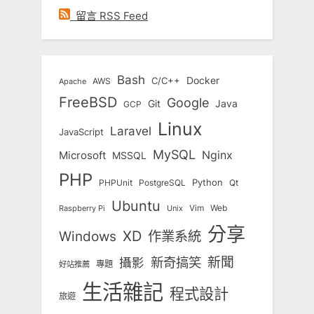
留言 RSS Feed
Bash
Docker
C/C++
AWS
Apache
FreeBSD
Google
Git
Java
GCP
Linux
Laravel
JavaScript
MySQL
Nginx
Microsoft
MSSQL
PHP
Python
Qt
PHPUnit
PostgreSQL
Ubuntu
Vim
Web
Unix
Raspberry Pi
分享
Windows
XD
作業系統
新奇搞笑
新聞
攝影
專題
好站推薦
生活雜記
程式設計
旅遊