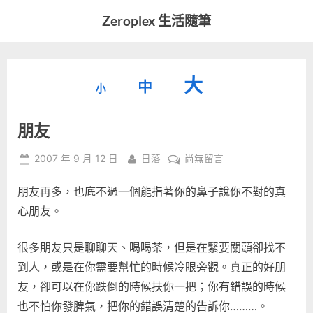
Skip
Zeroplex 生活隨筆
to
軟
content
體
開
縮
重
放
大
發
中
小
小
和
設
字
大
生
朋友
字
型
活
字
瑣
大
型
Posted
By
在
2007 年 9 月 12 日
日落
尚無留言
事
小。
on
〈朋
型
大
朋友再多，也底不過一個能指著你的鼻子說你不對的真
友〉
小。
中
心朋友。
大
小。
很多朋友只是聊聊天、喝喝茶，但是在緊要關頭卻找不
到人，或是在你需要幫忙的時候冷眼旁觀。真正的好朋
友，卻可以在你跌倒的時候扶你一把；你有錯誤的時候
也不怕你發脾氣，把你的錯誤清楚的告訴你………。