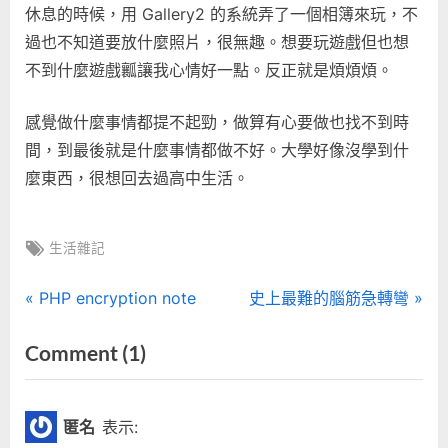
休息的時候，用 Gallery2 的系統弄了一個相簿來玩，不
過也不知道要放什麼照片，很無趣。想要玩遊戲但也想
不到什麼遊戲瓤讓我心情好一點。反正就是煩煩煩。
感覺做什麼事情都提不起勁，做算有心要做也找不到時
間，到最後就是什麼事情都做不好。大學好像沒學到什
麼東西，很想回去過高中生活。
Tags:
生活雜記
文
P
N
PHP encryption note
史上最難的腦筋急轉彎
r
e
章
on
Comment
(1)
e
x
“忙….
導
v
t
i
P
爆”
覽
匿名
表示:
o
o