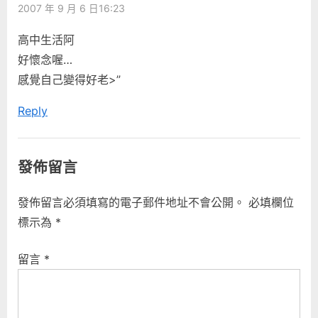
2007 年 9 月 6 日16:23
u
s
s
t
高中生活阿
P
:
好懷念喔…
o
感覺自己變得好老>”
s
Reply
t
:
發佈留言
發佈留言必須填寫的電子郵件地址不會公開。
必填欄位
標示為
*
留言
*