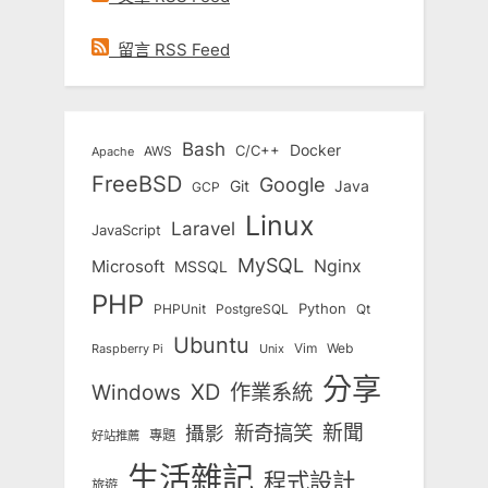
留言 RSS Feed
Bash
Docker
C/C++
AWS
Apache
FreeBSD
Google
Git
Java
GCP
Linux
Laravel
JavaScript
MySQL
Nginx
Microsoft
MSSQL
PHP
Python
Qt
PHPUnit
PostgreSQL
Ubuntu
Vim
Web
Unix
Raspberry Pi
分享
Windows
XD
作業系統
新奇搞笑
新聞
攝影
專題
好站推薦
生活雜記
程式設計
旅遊