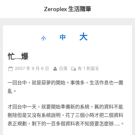
Skip
Zeroplex 生活隨筆
to
軟
content
體
開
縮
重
放
大
發
中
小
小
和
設
字
大
生
忙….爆
字
型
活
字
瑣
大
型
Posted
By
在
2007 年 9 月 6 日
日落
有 1 則留言
事
小。
on
〈忙….
型
大
一回台中，就是惡夢的開始。事情多，生活作息也一團
爆〉
小。
中
亂。
大
小。
才回台中一天，就要開始準備新的系統，舊的資料不能
刪除但是又沒有系統說明，花了三個小時才把二個資料
表正規劃，剩下的一百多個資料表不知道要怎麼辦…..。