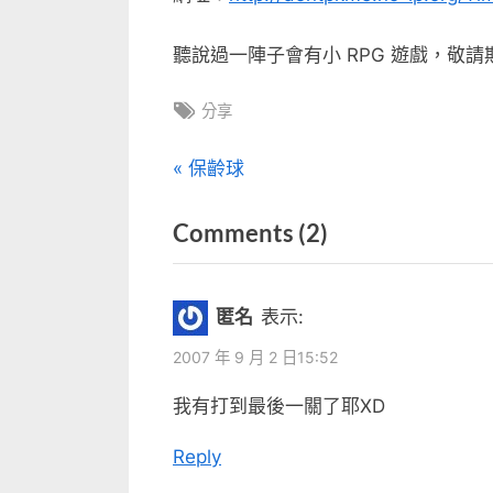
聽說過一陣子會有小 RPG 遊戲，敬請
Tags:
分享
文
P
保齡球
r
章
on
Comments
(2)
e
v
“阿
導
i
久
覽
匿名
表示:
o
的
u
2007 年 9 月 2 日15:52
小
s
我有打到最後一關了耶XD
遊
P
戲”
o
Reply
s