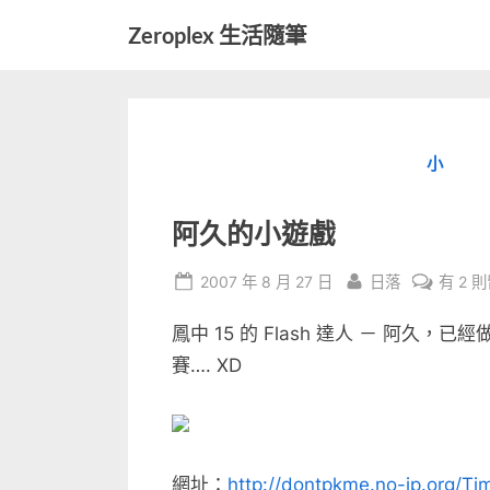
Skip
Zeroplex 生活隨筆
to
軟
content
體
開
發
小
和
生
活
阿久的小遊戲
瑣
事
Posted
By
在
2007 年 8 月 27 日
日落
有 2 
on
〈阿
鳳中 15 的 Flash 達人 － 阿久，已
久
的
賽…. XD
小
遊
戲〉
中
網址：
http://dontpkme.no-ip.org/T