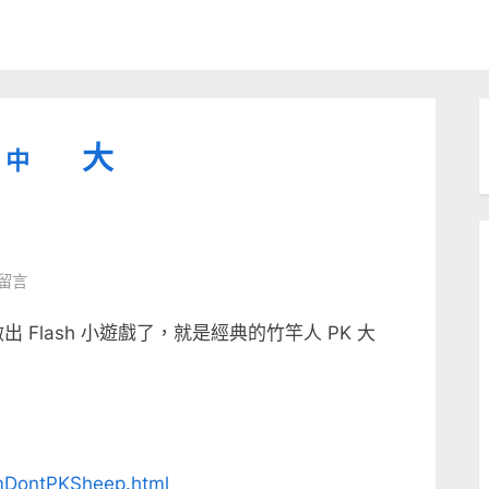
縮
重
放
大
中
小
設
字
大
型
字
大
字
型
則留言
小。
型
大
經做出 Flash 小遊戲了，就是經典的竹竿人 PK 大
小。
大
小。
imDontPKSheep.html