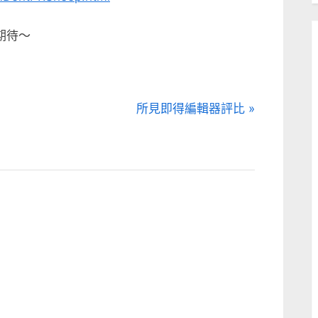
期待～
N
所見即得編輯器評比
e
x
t
P
o
s
t
: