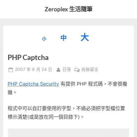
Skip
Zeroplex 生活隨筆
to
軟
content
體
開
縮
重
放
大
發
中
小
小
和
設
字
大
生
PHP Captcha
字
型
活
字
瑣
大
型
Posted
By
在
2007 年 8 月 24 日
日落
尚無留言
事
小。
on
〈PHP
型
大
PHP Captcha Security
有提供 PHP 程式碼，不會很複
Captcha〉
小。
中
雜。
大
小。
程式中可以自訂要使用的字型，不過必須把字型檔位置
標示清楚(或是放在同一個目錄下)。