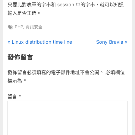
只要比對表單的字串和 session 中的字串，就可以知道
輸入是否正確。
Tags:
,
PHP
資訊安全
文
P
N
Linux distribution time line
Sony Bravia
r
e
章
發佈留言
e
x
導
v
t
發佈留言必須填寫的電子郵件地址不會公開。
必填欄位
i
P
覽
標示為
*
o
o
u
s
留言
*
s
t
P
:
o
s
t