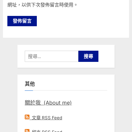
網址，以供下次發佈留言時使用。
搜
尋
關
鍵
其他
字:
關於我 (About me)
文章 RSS Feed