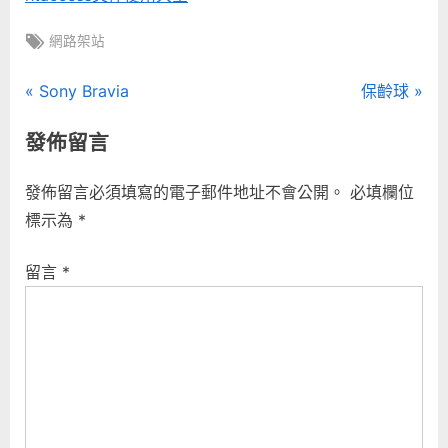
Tags:
網路架站
文
P
N
Sony Bravia
保齡球
r
e
章
發佈留言
e
x
導
v
t
發佈留言必須填寫的電子郵件地址不會公開。
必填欄位
i
P
覽
標示為
*
o
o
u
s
留言
*
s
t
P
:
o
s
t
: