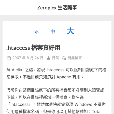
Skip
Zeroplex 生活隨筆
to
軟
content
體
開
縮
重
放
大
發
中
小
小
和
設
字
大
生
.htaccess 檔案真好用
字
型
活
字
瑣
大
型
Posted
By
在
2007 年 8 月 24 日
日落
尚無留言
事
小。
on
〈.htaccess
型
大
拜 Aleiku 之賜，發現 .htaccess 可以限制目錄底下的檔
檔
小。
案
案存取，不過目前只知道對 Apache 有用。
大
真
好
小。
假設你在某個目錄底下的所有檔案都不准讓別人瀏覽或
用〉
下載，可以在目錄裡新增一個檔案，檔名為
中
「.htaccess」。雖然你很快就會發現 Windows 不讓你
使用這種檔案名稱，但是你可以用其他軟體如：Total