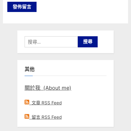
搜
尋
關
鍵
其他
字:
關於我 (About me)
文章 RSS Feed
留言 RSS Feed