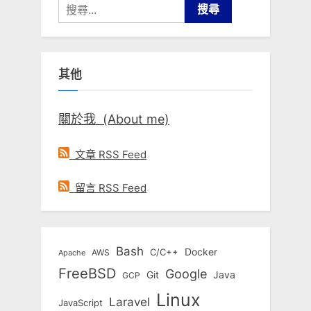
搜
尋
關
鍵
其他
字:
關於我 (About me)
文章 RSS Feed
留言 RSS Feed
Bash
Docker
C/C++
AWS
Apache
FreeBSD
Google
Git
Java
GCP
Linux
Laravel
JavaScript