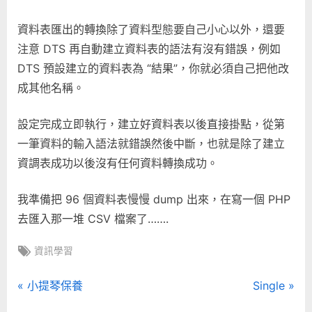
資料表匯出的轉換除了資料型態要自己小心以外，還要
注意 DTS 再自動建立資料表的語法有沒有錯誤，例如
DTS 預設建立的資料表為 “結果”，你就必須自己把他改
成其他名稱。
設定完成立即執行，建立好資料表以後直接掛點，從第
一筆資料的輸入語法就錯誤然後中斷，也就是除了建立
資調表成功以後沒有任何資料轉換成功。
我準備把 96 個資料表慢慢 dump 出來，在寫一個 PHP
去匯入那一堆 CSV 檔案了…….
Tags:
資訊學習
文
P
N
小提琴保養
Single
r
e