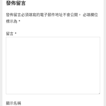
章
發佈留言
e
x
導
v
t
發佈留言必須填寫的電子郵件地址不會公開。
必填欄位
i
P
覽
標示為
*
o
o
u
s
留言
*
s
t
P
:
o
s
t
:
顯示名稱