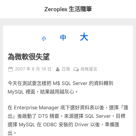
Skip
Zeroplex 生活隨筆
to
軟
content
體
開
縮
重
放
大
發
中
小
小
和
設
字
大
生
為微軟很失望
字
型
活
字
瑣
大
型
Posted
By
在
2007 年 8 月 16 日
日落
尚無留言
事
小。
on
〈為
型
大
今天在測試要怎樣把 M$ SQL Server 的資料轉到
微
小。
軟
MySQL 裡面，結果越用越灰心。
大
很
失
小。
在 Enterprise Manager 底下選好資料表以後，選擇「匯
望〉
出」後啟動了 DTS 精靈，來源選擇 SQL Server，目標
中
選擇 MySQL 在 ODBC 安裝的 Driver 以後，準備匯
出。