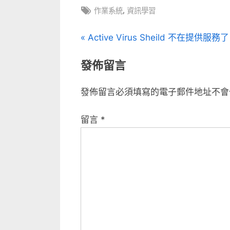
中
Tags:
,
作業系統
資訊學習
文
P
Active Virus Sheild 不在提供服務了
r
章
發佈留言
e
v
導
發佈留言必須填寫的電子郵件地址不會
i
覽
o
留言
*
u
s
P
o
s
t
: