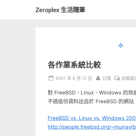
Skip
Zeroplex 生活隨筆
to
軟
content
體
開
發
小
和
生
活
各作業系統比較
瑣
事
Posted
By
在
2007 年 8 月 12 日
日落
尚無留
on
〈各
對 FreeBSD、Linux、Windo
作
業
不過這份資料出自於 FreeBSD 的網站，
系
統
FreeBSD vs. Linux vs. Windows 20
比
http://people.freebsd.org/~murray/b
較〉