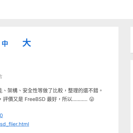
縮
重
放
大
中
小
設
字
大
型
字
大
字
型
言
小。
型
大
ws 的效能、架構、安全性等做了比較，整理的還不錯。
小。
評價又是 FreeBSD 最好，所以……….. 😛
大
小。
00
sd_flier.html