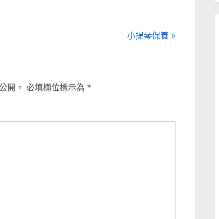
N
小提琴保養
e
x
t
公開。
必填欄位標示為
*
P
o
s
t
: