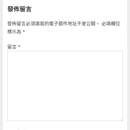
r
e
章
發佈留言
e
x
導
v
t
發佈留言必須填寫的電子郵件地址不會公開。
必填欄位
i
P
覽
標示為
*
o
o
u
s
留言
*
s
t
P
:
o
s
t
: