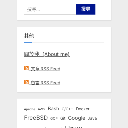
搜
尋
關
鍵
其他
字:
關於我 (About me)
文章 RSS Feed
留言 RSS Feed
Bash
Docker
C/C++
AWS
Apache
FreeBSD
Google
Git
Java
GCP