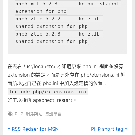
php5-xml-5.2.3      The xml shared 
extension for php
php5-zlib-5.2.2     The zlib 
shared extension for php
php5-zlib-5.2.3     The zlib 
shared extension for php
在去看 /usr/local/etc/ 才知道原來 php.ini 裡面並沒有
extension 的設定，而是另外存在 php/etensions.ini 裡
面所以要自己在 php.ini 中加入設定檔的位置：
Include php/extensions.ini
好了以後再 apachectl restart。
Tags:
,
,
PHP
網路架站
資訊學習
文
P
N
RSS Redaer for MSN
PHP short tag