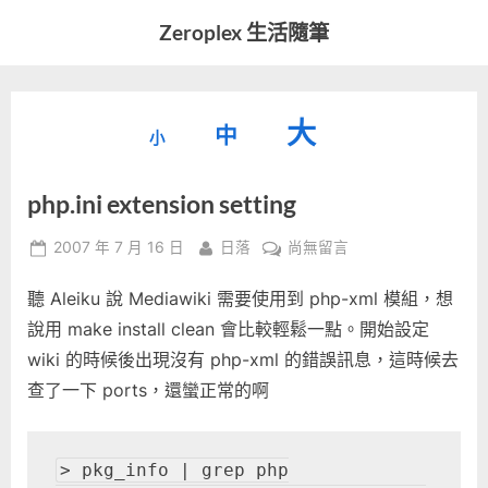
Skip
Zeroplex 生活隨筆
to
軟
content
體
開
縮
重
放
大
發
中
小
小
和
設
字
大
生
php.ini extension setting
字
型
活
字
瑣
大
型
Posted
By
在
2007 年 7 月 16 日
日落
尚無留言
事
小。
on
〈php.ini
型
大
聽 Aleiku 說 Mediawiki 需要使用到 php-xml 模組，想
extension
小。
setting〉
說用 make install clean 會比較輕鬆一點。開始設定
大
中
wiki 的時候後出現沒有 php-xml 的錯誤訊息，這時候去
小。
查了一下 ports，還蠻正常的啊
> pkg_info | grep php