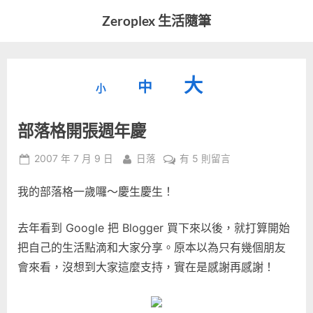
Skip
Zeroplex 生活隨筆
to
軟
content
體
開
縮
重
放
大
發
中
小
小
和
設
字
大
生
部落格開張週年慶
字
型
活
字
瑣
大
型
Posted
By
在
2007 年 7 月 9 日
日落
有 5 則留言
事
小。
on
〈部
型
大
我的部落格一歲囉～慶生慶生！
落
小。
格
大
開
去年看到 Google 把 Blogger 買下來以後，就打算開始
張
小。
把自己的生活點滴和大家分享。原本以為只有幾個朋友
週
會來看，沒想到大家這麼支持，實在是感謝再感謝！
年
慶〉
中