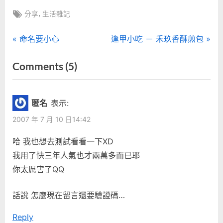
Tags:
,
分享
生活雜記
文
P
N
命名要小心
逢甲小吃 － 禾玖香酥煎包
r
e
章
on
Comments
(5)
e
x
“部
導
v
t
i
P
落
覽
匿名
表示:
o
o
格
2007 年 7 月 10 日14:42
u
s
開
s
t
哈 我也想去測試看看一下XD
張
P
:
我用了快三年人氣也才兩萬多而已耶
週
o
你太厲害了QQ
年
s
慶”
t
話說 怎麼現在留言還要驗證碼…
:
Reply