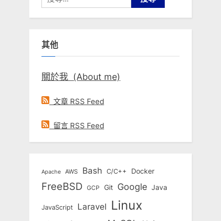
尋
關
鍵
其他
字:
關於我 (About me)
文章 RSS Feed
留言 RSS Feed
Bash
Docker
C/C++
AWS
Apache
FreeBSD
Google
Git
Java
GCP
Linux
Laravel
JavaScript