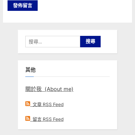
搜
尋
關
鍵
其他
字:
關於我 (About me)
文章 RSS Feed
留言 RSS Feed