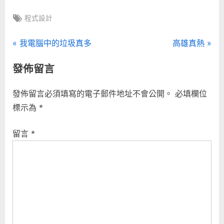
Tags:
程式設計
文
P
N
我電腦中的垃圾真多
高雄真熱
r
e
章
發佈留言
e
x
導
v
t
發佈留言必須填寫的電子郵件地址不會公開。
必填欄位
i
P
覽
標示為
*
o
o
u
s
留言
*
s
t
P
:
o
s
t
: