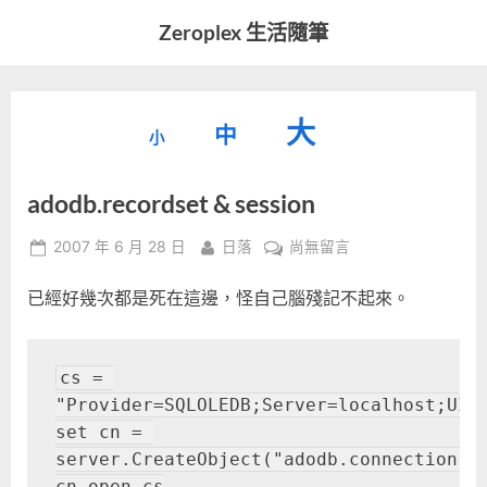
Skip
Zeroplex 生活隨筆
to
軟
content
體
開
縮
重
放
大
發
中
小
小
和
設
字
大
生
adodb.recordset & session
字
型
活
字
瑣
大
型
Posted
By
在
2007 年 6 月 28 日
日落
尚無留言
事
小。
on
〈adodb.recordset
型
大
已經好幾次都是死在這邊，怪自己腦殘記不起來。
&
小。
session〉
大
中
cs = 
小。
"Provider=SQLOLEDB;Server=localhost;UID
set cn = 
server.CreateObject("adodb.connection")
cn.open cs