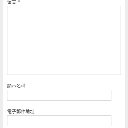
留言
*
s
t
P
:
o
s
t
:
顯示名稱
電子郵件地址