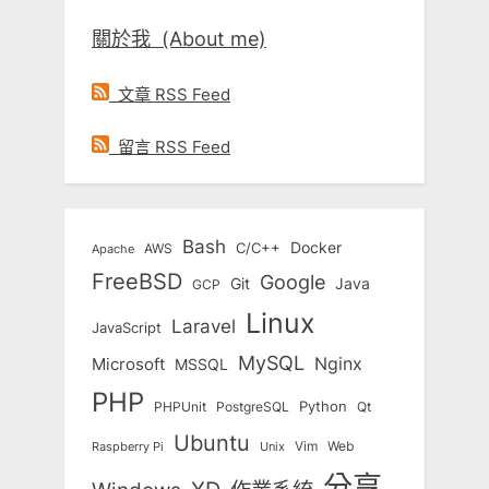
關於我 (About me)
文章 RSS Feed
留言 RSS Feed
Bash
Docker
C/C++
AWS
Apache
FreeBSD
Google
Git
Java
GCP
Linux
Laravel
JavaScript
MySQL
Nginx
Microsoft
MSSQL
PHP
Python
Qt
PHPUnit
PostgreSQL
Ubuntu
Vim
Web
Unix
Raspberry Pi
分享