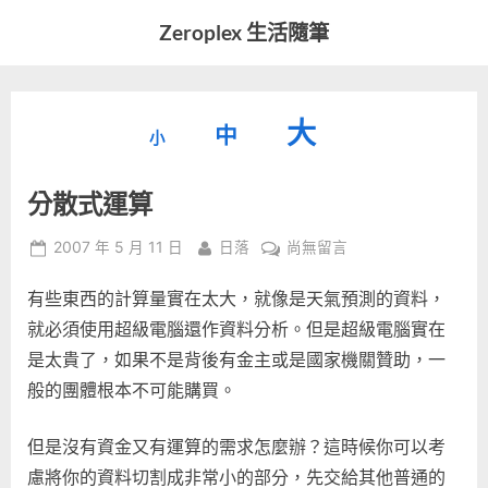
Skip
Zeroplex 生活隨筆
to
軟
content
體
開
縮
重
放
大
發
中
小
小
和
設
字
大
生
分散式運算
字
型
活
字
瑣
大
型
Posted
By
在
2007 年 5 月 11 日
日落
尚無留言
事
小。
on
〈分
型
大
有些東西的計算量實在太大，就像是天氣預測的資料，
散
小。
式
就必須使用超級電腦還作資料分析。但是超級電腦實在
大
運
是太貴了，如果不是背後有金主或是國家機關贊助，一
算〉
小。
般的團體根本不可能購買。
中
但是沒有資金又有運算的需求怎麼辦？這時候你可以考
慮將你的資料切割成非常小的部分，先交給其他普通的