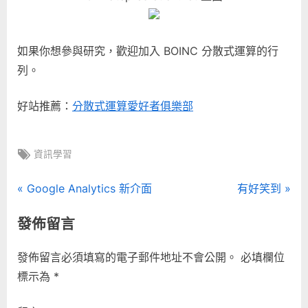
如果你想參與研究，歡迎加入 BOINC 分散式運算的行
列。
好站推薦：
分散式運算愛好者俱樂部
Tags:
資訊學習
文
P
N
Google Analytics 新介面
有好笑到
r
e
章
發佈留言
e
x
導
v
t
發佈留言必須填寫的電子郵件地址不會公開。
必填欄位
i
P
覽
標示為
*
o
o
u
s