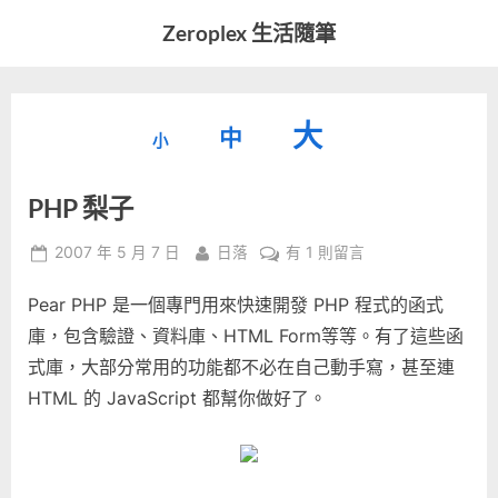
Skip
Zeroplex 生活隨筆
to
軟
content
體
開
縮
重
放
大
發
中
小
小
和
設
字
大
生
PHP 梨子
字
型
活
字
瑣
大
型
Posted
By
在
2007 年 5 月 7 日
日落
有 1 則留言
事
小。
on
〈PHP
型
大
Pear PHP 是一個專門用來快速開發 PHP 程式的函式
梨
小。
子〉
庫，包含驗證、資料庫、HTML Form等等。有了這些函
大
中
式庫，大部分常用的功能都不必在自己動手寫，甚至連
小。
HTML 的 JavaScript 都幫你做好了。