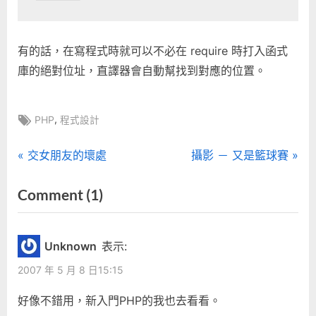
有的話，在寫程式時就可以不必在 require 時打入函式
庫的絕對位址，直譯器會自動幫找到對應的位置。
Tags:
,
PHP
程式設計
文
P
N
交女朋友的壞處
攝影 － 又是籃球賽
r
e
章
on
Comment
(1)
e
x
“PHP
導
v
t
i
P
梨
覽
Unknown
表示:
o
o
子”
2007 年 5 月 8 日15:15
u
s
s
t
好像不錯用，新入門PHP的我也去看看。
P
: