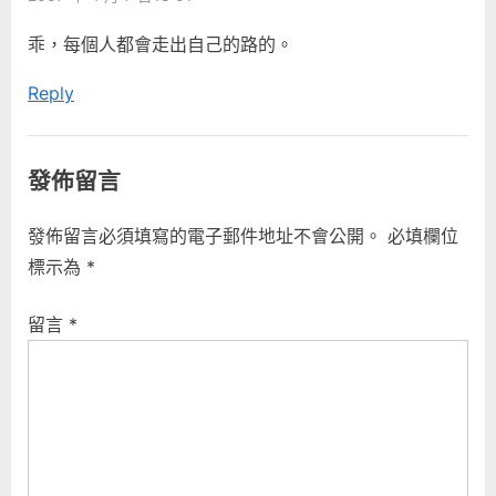
u
s
很
s
t
乖，每個人都會走出自己的路的。
blue
P
:
嗎？”
Reply
o
s
t
發佈留言
:
發佈留言必須填寫的電子郵件地址不會公開。
必填欄位
標示為
*
留言
*