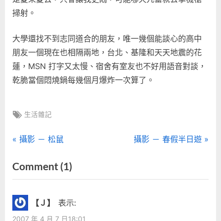
掃射。
大學還找不到志同道合的朋友，唯一幾個能談心的高中
朋友一個現在也相隔兩地，台北、基隆和天天地震的花
蓮，MSN 打字又太慢、宿舍有室友也不好用語音對談，
乾脆當個悶燒鍋每幾個月爆炸一次算了。
Tags:
生活雜記
文
P
N
攝影 － 松鼠
攝影 － 春假半日遊
r
e
章
on
Comment
(1)
e
x
“我
導
v
t
i
P
真
覽
【Ｊ】
表示:
o
o
的
2007 年 4 月 7 日18:01