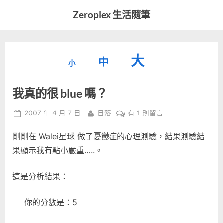
Skip
Zeroplex 生活隨筆
to
軟
content
體
開
縮
重
放
大
發
中
小
小
和
設
字
大
生
我真的很 blue 嗎？
字
型
活
字
瑣
大
型
Posted
By
在
2007 年 4 月 7 日
日落
有 1 則留言
事
小。
on
〈我
型
大
剛剛在 Walei星球 做了憂鬱症的心理測驗，結果測驗結
真
小。
的
果顯示我有點小嚴重…..。
大
很
blue
小。
這是分析結果：
嗎？〉
中
你的分數是：5