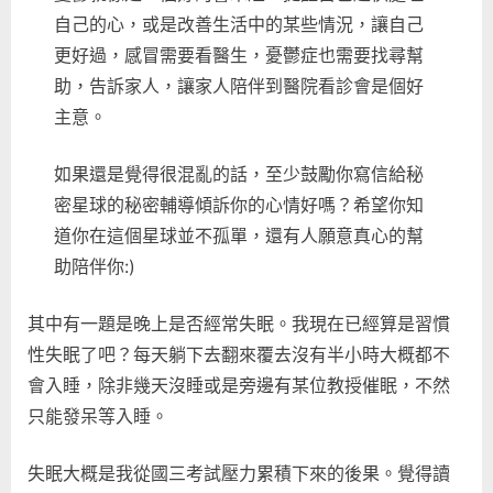
自己的心，或是改善生活中的某些情況，讓自己
更好過，感冒需要看醫生，憂鬱症也需要找尋幫
助，告訴家人，讓家人陪伴到醫院看診會是個好
主意。
如果還是覺得很混亂的話，至少鼓勵你寫信給秘
密星球的秘密輔導傾訴你的心情好嗎？希望你知
道你在這個星球並不孤單，還有人願意真心的幫
助陪伴你:)
其中有一題是晚上是否經常失眠。我現在已經算是習慣
性失眠了吧？每天躺下去翻來覆去沒有半小時大概都不
會入睡，除非幾天沒睡或是旁邊有某位教授催眠，不然
只能發呆等入睡。
失眠大概是我從國三考試壓力累積下來的後果。覺得讀