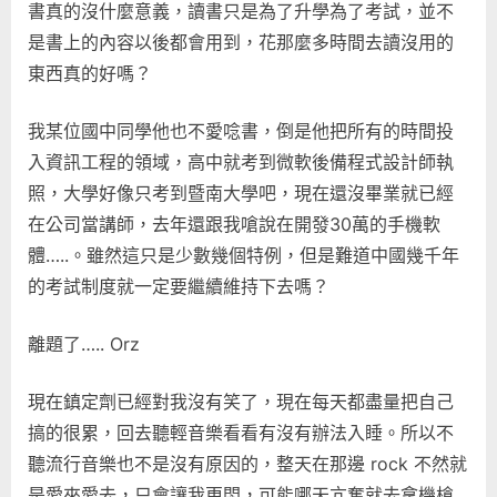
書真的沒什麼意義，讀書只是為了升學為了考試，並不
是書上的內容以後都會用到，花那麼多時間去讀沒用的
東西真的好嗎？
我某位國中同學他也不愛唸書，倒是他把所有的時間投
入資訊工程的領域，高中就考到微軟後備程式設計師執
照，大學好像只考到暨南大學吧，現在還沒畢業就已經
在公司當講師，去年還跟我嗆說在開發30萬的手機軟
體…..。雖然這只是少數幾個特例，但是難道中國幾千年
的考試制度就一定要繼續維持下去嗎？
離題了….. Orz
現在鎮定劑已經對我沒有笑了，現在每天都盡量把自己
搞的很累，回去聽輕音樂看看有沒有辦法入睡。所以不
聽流行音樂也不是沒有原因的，整天在那邊 rock 不然就
是愛來愛去，只會讓我更悶，可能哪天亢奮就去拿機槍