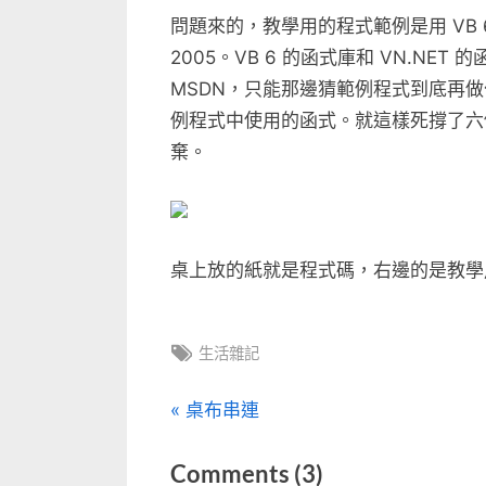
中
問題來的，教學用的程式範例是用 VB 6 寫
2005。VB 6 的函式庫和 VN.NET
MSDN，只能那邊猜範例程式到底再做什
例程式中使用的函式。就這樣死撐了六
棄。
桌上放的紙就是程式碼，右邊的是教學用的
Tags:
生活雜記
文
P
桌布串連
r
章
on
Comments
(3)
e