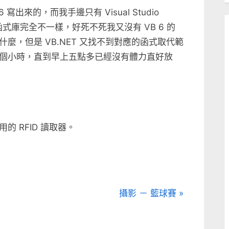
出來的，而我手邊只有 Visual Studio
 的函式庫完全不一樣，好死不死我又沒有 VB 6 的
麼，但是 VB.NET 又找不到對應的函式取代範
個小時，直到早上五點多已經沒有體力直好放
 RFID 讀取器。
N
攝影 － 籃球賽
e
x