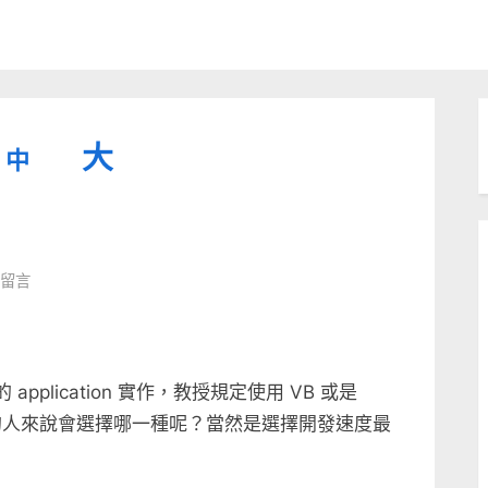
縮
重
放
大
中
小
設
字
大
型
字
大
字
型
則留言
小。
型
大
小。
大
pplication 實作，教授規定使用 VB 或是
小。
會的人來說會選擇哪一種呢？當然是選擇開發速度最