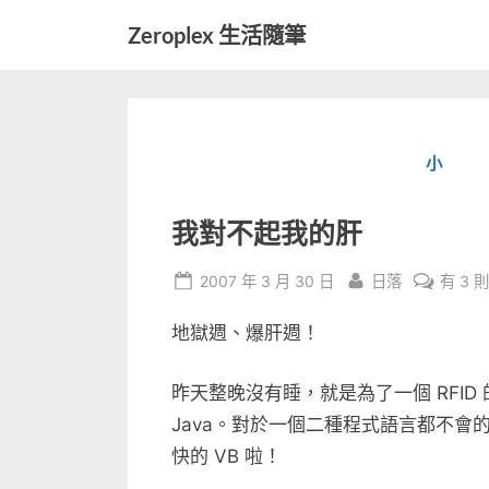
Skip
Zeroplex 生活隨筆
to
軟
content
體
開
發
小
和
生
活
我對不起我的肝
瑣
事
Posted
By
在
2007 年 3 月 30 日
日落
有 3 
on
〈我
地獄週、爆肝週！
對
不
起
昨天整晚沒有睡，就是為了一個 RFID 的 a
我
Java。對於一個二種程式語言都不
的
快的 VB 啦！
肝〉