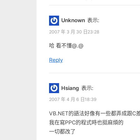
v
“我
導
i
對
覽
Unknown
表示:
o
不
u
2007 年 3 月 30 日23:28
起
s
哈 看不懂@.@
我
P
的
o
Reply
肝”
s
t
:
Hsiang
表示:
2007 年 4 月 6 日18:39
VB.NET的語法好像有一些都弄成跟C
我在寫PPC的程式時也挺麻煩的
一切都改了