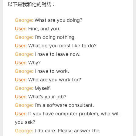
以下是我和他的對話：
George:
What are you doing?
User:
Fine, and you.
George:
I’m doing nothing.
User:
What do you most like to do?
George:
I have to leave now.
User:
Why?
George:
I have to work.
User:
Who are you work for?
George:
Myself.
User:
What’s your job?
George:
I’m a software consultant.
User:
If you have computer problem, who will
you ask?
George:
I do care. Please answer the