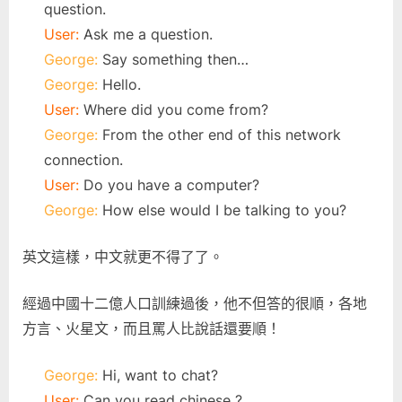
question.
User:
Ask me a question.
George:
Say something then…
George:
Hello.
User:
Where did you come from?
George:
From the other end of this network
connection.
User:
Do you have a computer?
George:
How else would I be talking to you?
英文這樣，中文就更不得了了。
經過中國十二億人口訓練過後，他不但答的很順，各地
方言、火星文，而且罵人比說話還要順！
George:
Hi, want to chat?
User:
Can you read chinese ?