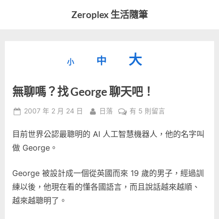
Skip
Zeroplex 生活隨筆
to
軟
content
體
開
縮
重
放
大
發
中
小
小
和
設
字
大
生
無聊嗎？找 George 聊天吧！
字
型
活
字
瑣
大
型
Posted
By
在
2007 年 2 月 24 日
日落
有 5 則留言
事
小。
on
〈無
型
大
目前世界公認最聰明的 AI 人工智慧機器人，他的名字叫
聊
小。
嗎？
做 George。
大
找
George
小。
George 被設計成一個從英國而來 19 歲的男子，經過訓
聊
練以後，他現在看的懂各國語言，而且說話越來越順、
天
越來越聰明了。
吧！〉
中