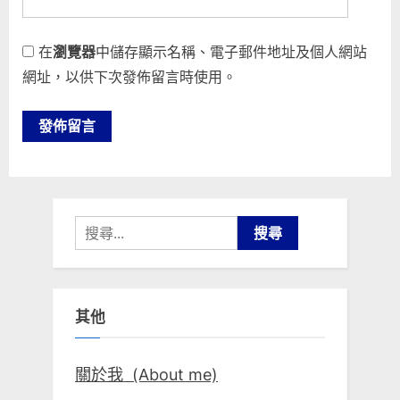
在
瀏覽器
中儲存顯示名稱、電子郵件地址及個人網站
網址，以供下次發佈留言時使用。
搜
尋
關
鍵
其他
字:
關於我 (About me)