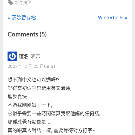
Tags:
新奇搞笑
文
P
N
清除暫存檔
Winterbells
r
e
章
on
Comments
(5)
e
x
“無
導
v
t
i
P
聊
覽
匿名
表示:
o
o
嗎？
2007 年 2 月 25 日09:51
u
s
找
s
t
想不到中文也可以通呀!?
George
P
:
記得當初似乎只能用英文溝通,
聊
o
進步真快 …
天
s
不過我剛剛試了一下,
吧！”
t
它似乎需要一些時間運算我跟他講的任何話,
:
那種感覺有點像是 …
真的跟真人對話一樣, 需要等待對方打字~