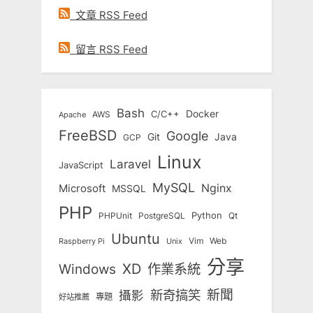
文章 RSS Feed
留言 RSS Feed
Bash
Docker
C/C++
AWS
Apache
FreeBSD
Google
Git
Java
GCP
Linux
Laravel
JavaScript
MySQL
Nginx
Microsoft
MSSQL
PHP
Python
Qt
PHPUnit
PostgreSQL
Ubuntu
Vim
Web
Unix
Raspberry Pi
分享
Windows
XD
作業系統
新奇搞笑
新聞
攝影
專題
好站推薦