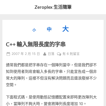
Skip
Zeroplex 生活隨筆
to
軟
content
體
開
縮
重
放
大
發
中
小
小
和
設
字
大
生
C++ 輸入無限長度的字串
字
型
活
字
瑣
大
型
Posted
By
在
2007 年 2 月 15 日
日落
有 6 則留言
事
小。
on
〈C++
型
大
通常我們都是把字串存在一個陣列當中，但是我們卻不
輸
小。
入
知到使用者到底會輸入多長的字串，只能宣告成一個非
大
無
常大的陣列，這樣不但沒有解決問題而且還浪廢掉不少
限
小。
空間。
長
度
下面程式碼，是使用動態記憶體配置來即時更改陣列大
的
字
小，當陣列不夠大時，變會將陣列長度增加 10。