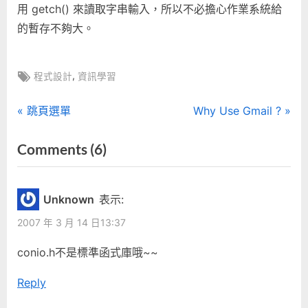
用 getch() 來讀取字串輸入，所以不必擔心作業系統給
的暫存不夠大。
Tags:
,
程式設計
資訊學習
文
P
N
跳頁選單
Why Use Gmail ?
r
e
章
on
Comments
(6)
e
x
“C++
導
v
t
i
P
輸
覽
Unknown
表示:
o
o
入
2007 年 3 月 14 日13:37
u
s
無
s
t
conio.h不是標準函式庫哦~~
限
P
:
長
Reply
o
度
s