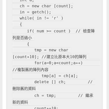
   ch = new char [count];
   in = getch();
   while( in != 'r' )
   {
      if( num >= count )  // 檢查陣
列是否過小 
      {
         tmp = new char 
[count+10]; //建立比原本大10的陣列 
         for(a=0;a<count;a++)       
//複製舊的陣列內容 
            tmp[a] = ch[a];
         delete [] ch;         // 
刪除舊的資料 
         ch = tmp;         // 繼承
新的資料 
         count+=10;