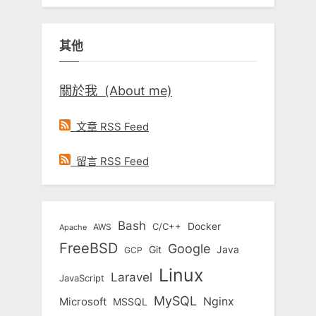
關
鍵
其他
字:
關於我 (About me)
文章 RSS Feed
留言 RSS Feed
Bash
Docker
C/C++
AWS
Apache
FreeBSD
Google
Git
Java
GCP
Linux
Laravel
JavaScript
MySQL
Nginx
Microsoft
MSSQL