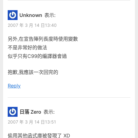
的
t
字
:
Unknown
表示:
串”
2007 年 3 月 14 日13:40
另外,在宣告陣列長度時使用變數
不是非常好的做法
似乎只有C99的編譯器會過
抱歉,我應該一次回完的
Reply
日落 Zero
表示:
2007 年 3 月 14 日13:51
偷用其他函式庫被發現了 XD