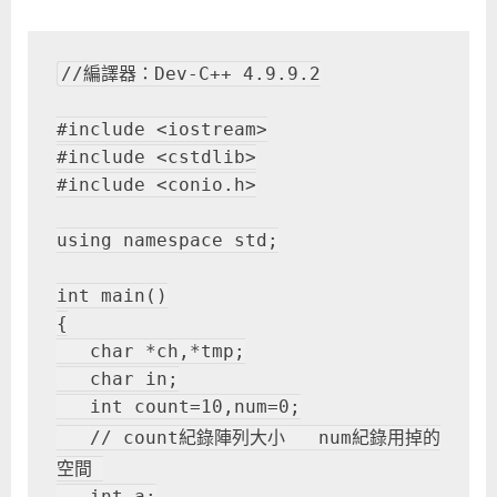
串〉
中
//編譯器：Dev-C++ 4.9.9.2
#include <iostream>
#include <cstdlib>
#include <conio.h>
using namespace std;
int main()
{
   char *ch,*tmp;
   char in;
   int count=10,num=0;
   // count紀錄陣列大小   num紀錄用掉的
空間 
   int a;