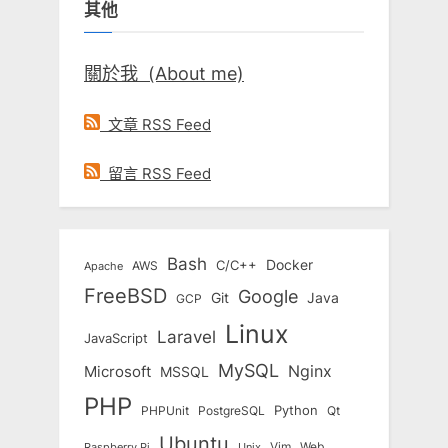
其他
字:
關於我 (About me)
文章 RSS Feed
留言 RSS Feed
Bash
Docker
C/C++
AWS
Apache
FreeBSD
Google
Git
Java
GCP
Linux
Laravel
JavaScript
MySQL
Nginx
Microsoft
MSSQL
PHP
Python
Qt
PHPUnit
PostgreSQL
Ubuntu
Vim
Web
Unix
Raspberry Pi