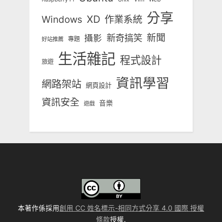
分享
Windows
XD
作業系統
新奇搞笑
新聞
攝影
專題
好站推薦
生活雜記
程式設計
旅遊
資訊學習
網路架站
網頁設計
資訊安全
音樂
遊戲
本著作係採用
創用 CC 姓名標示-相同方式分享 4.0 國際 授權
條款
授權.