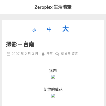
Skip
Zeroplex 生活隨筆
to
軟
content
體
開
縮
重
放
大
發
中
小
小
和
設
字
大
生
攝影 — 台南
字
型
活
字
瑣
大
型
Posted
By
在
2007 年 2 月 3 日
日落
有 6 則留言
事
小。
on
〈攝
型
大
影
小。
—
無題
大
台
南〉
小。
中
綻放的蓮花