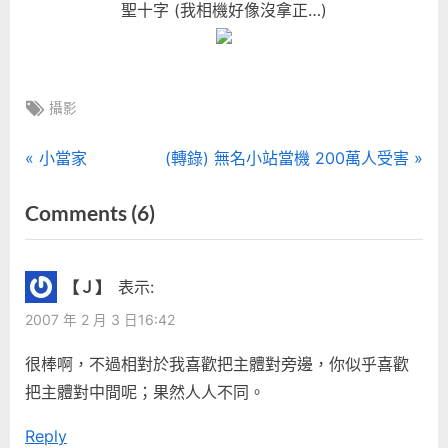
聖十字 (我相機好像沒拿正…)
Tags:
攝影
文
P
N
小當家
(轉錄) 無名小站當機 200萬人受害
r
e
章
on
Comments
(6)
e
x
“攝
導
v
t
i
P
影
覽
【Ｊ】
表示:
o
o
—
2007 年 2 月 3 日16:42
u
s
台
s
t
很棒啊，不過相對於我喜歡把主體對旁邊，你似乎喜歡
南”
P
:
把主體對中間呢；果然人人不同。
o
Reply
s