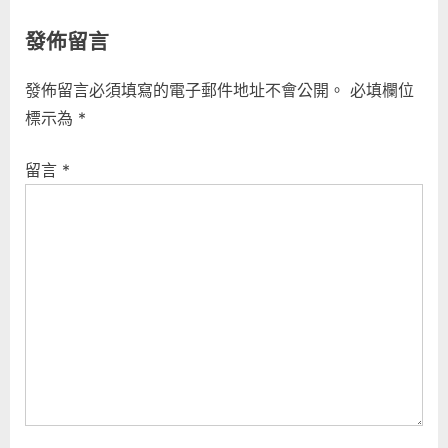
r
e
章
發佈留言
e
x
導
v
t
發佈留言必須填寫的電子郵件地址不會公開。
必填欄位
i
P
覽
標示為
*
o
o
u
s
留言
*
s
t
P
:
o
s
t
: