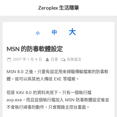
Skip
Zeroplex 生活隨筆
to
軟
content
體
開
縮
重
放
大
發
中
小
小
和
設
字
大
生
MSN 的防毒軟體設定
字
型
活
字
瑣
大
型
Posted
By
在
2007 年 1 月 4 日
日落
尚無留言
事
小。
on
〈MSN
型
大
MSN 8.0 之後，只要有設定用來掃瞄傳輸檔案的防毒軟
的
小。
防
體，就可以與其他人傳送 EXE 等檔案。
大
毒
軟
小。
但是 KAV 6.0 的資料夾底下，只有一個執行檔
體
avp.exe，而且這個執行檔加入 MSN 防毒軟體設定後並
設
不會執行掃毒的動作，只會開啟主控台畫面。
定〉
中