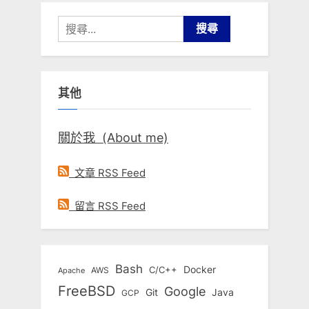
搜
尋
關
鍵
其他
字:
關於我 (About me)
文章 RSS Feed
留言 RSS Feed
Bash
Docker
C/C++
AWS
Apache
FreeBSD
Google
Git
Java
GCP