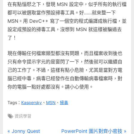
在有點惱怒之下，發現 MSN 設定中，似乎所有的執行檔
都可以被選取當作預設掃毒工具。好……就來整一下
MSN。用 DevC++ 寫了一個空的程式編譯成執行檔，並
設定成預設的掃毒工具，沒想到 MSN 就這樣被騙過去
了！
現在傳輸任何檔案類型都沒有問題，而且檔案收到後也
只有命令提示字元的是窗閃了一下，然後就可以繼續自
己的工作了。不過，這樣有點小危險，尤其是當對方電
腦已經中毒，病毒已經發作在自動傳輸病毒檔案時，對
你的電腦一點好處都沒有。請小心使用。
Tags：
Kaspersky
、
MSN
、
掃毒
Tags:
資訊學習
文
P
N
Jonny Quest
PowerPoint 圖片對齊小密技