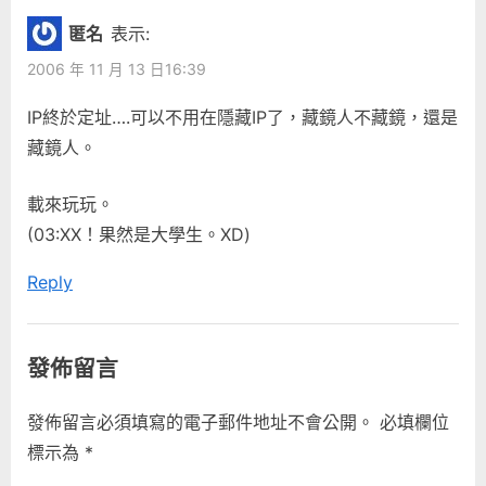
i
P
World
覽
匿名
表示:
o
o
Wind”
2006 年 11 月 13 日16:39
u
s
s
t
IP終於定址….可以不用在隱藏IP了，藏鏡人不藏鏡，還是
P
:
藏鏡人。
o
s
載來玩玩。
t
(03:XX！果然是大學生。XD)
:
Reply
發佈留言
發佈留言必須填寫的電子郵件地址不會公開。
必填欄位
標示為
*