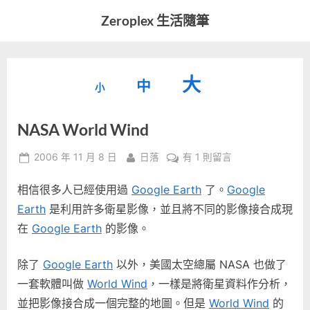
Skip
Zeroplex 生活隨筆
to
軟
content
體
開
縮
重
放
大
發
中
小
小
和
設
字
大
生
NASA World Wind
字
型
活
字
瑣
大
型
Posted
By
在
2006 年 11 月 8 日
日落
有 1 則留言
事
小。
on
〈NASA
型
大
相信很多人已經使用過
Google Earth
了。
Google
World
小。
Wind〉
Earth
是利用許多衛星影像，並且將不同的影像接合成現
大
中
在
Google Earth
的影像。
小。
除了
Google Earth
以外，美國太空總屬 NASA 也做了
一套軟體叫做
World Wind
，一樣是將衛星資料作分析，
並把影像接合成一個完整的地圖。但是
World Wind
的