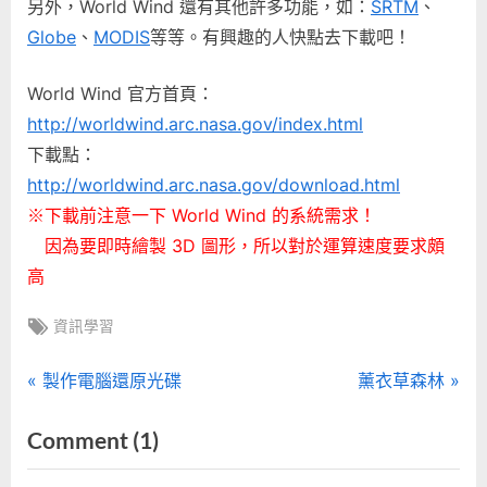
另外，World Wind 還有其他許多功能，如：
SRTM
、
Globe
、
MODIS
等等。有興趣的人快點去下載吧！
World Wind 官方首頁：
http://worldwind.arc.nasa.gov/index.html
下載點：
http://worldwind.arc.nasa.gov/download.html
※下載前注意一下 World Wind 的系統需求！
因為要即時繪製 3D 圖形，所以對於運算速度要求頗
高
Tags:
資訊學習
文
P
N
製作電腦還原光碟
薰衣草森林
r
e
章
on
Comment
(1)
e
x
“NASA
導
v
t