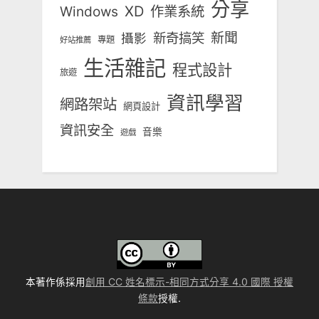
分享
Windows
XD
作業系統
新奇搞笑
新聞
攝影
專題
好站推薦
生活雜記
程式設計
旅遊
資訊學習
網路架站
網頁設計
資訊安全
音樂
遊戲
本著作係採用
創用 CC 姓名標示-相同方式分享 4.0 國際 授權
條款
授權.