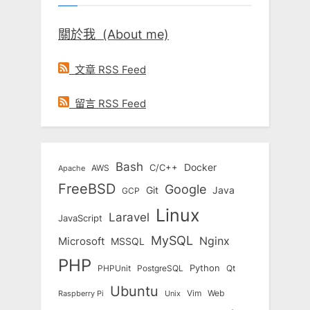
關於我 (About me)
文章 RSS Feed
留言 RSS Feed
Bash
Docker
C/C++
AWS
Apache
FreeBSD
Google
Git
Java
GCP
Linux
Laravel
JavaScript
MySQL
Nginx
Microsoft
MSSQL
PHP
Python
Qt
PHPUnit
PostgreSQL
Ubuntu
Vim
Web
Unix
Raspberry Pi