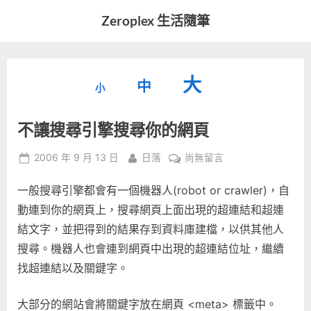
Skip
Zeroplex 生活隨筆
to
軟
content
體
開
縮
重
放
大
發
中
小
小
和
設
字
大
生
不讓搜尋引擎搜尋你的網頁
字
型
活
字
瑣
大
型
Posted
By
在
2006 年 9 月 13 日
日落
尚無留言
事
小。
on
〈不
型
大
一般搜尋引擎都會有一個機器人(robot or crawler)，自
讓
小。
搜
動連到你的網頁上，搜尋網頁上面出現的超連結和超連
大
尋
結文字，並把得到的結果存到資料庫建檔，以供其他人
引
小。
搜尋。機器人也會連到網頁中出現的超連結位址，繼續
擎
找超連結以及關鍵字。
搜
尋
你
大部分的網站會將關鍵字放在網頁 <meta> 標籤中。