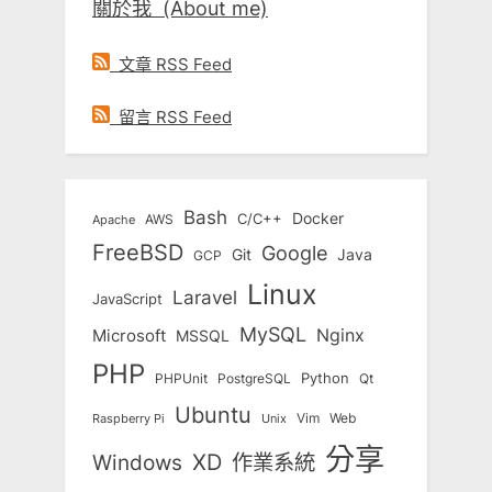
關於我 (About me)
文章 RSS Feed
留言 RSS Feed
Bash
Docker
C/C++
AWS
Apache
FreeBSD
Google
Git
Java
GCP
Linux
Laravel
JavaScript
MySQL
Nginx
Microsoft
MSSQL
PHP
Python
Qt
PHPUnit
PostgreSQL
Ubuntu
Vim
Web
Unix
Raspberry Pi
分享
Windows
XD
作業系統