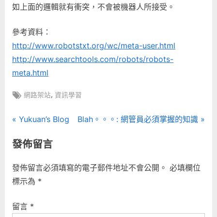
如上面的邏輯就有衝突，不會被機器人所接受。
參考資料：
http://www.robotstxt.org/wc/meta-user.html
http://www.searchtools.com/robots/robots-
meta.html
Tags:
,
網路架站
資訊學習
文
P
N
Yukuan’s Blog
Blah。。。: 網管員必須掌握的知識
r
e
章
發佈留言
e
x
導
v
t
發佈留言必須填寫的電子郵件地址不會公開。
必填欄位
i
P
覽
標示為
*
o
o
u
s
留言
*
s
t