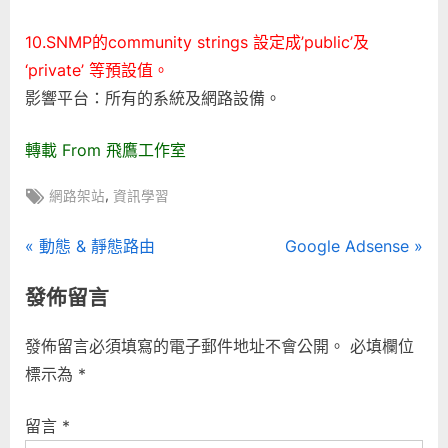
10.SNMP的community strings 設定成’public’及
‘private’ 等預設值。
影響平台：所有的系統及網路設備。
轉載 From 飛鷹工作室
Tags:
,
網路架站
資訊學習
文
P
N
動態 & 靜態路由
Google Adsense
r
e
章
發佈留言
e
x
導
v
t
發佈留言必須填寫的電子郵件地址不會公開。
必填欄位
i
P
覽
標示為
*
o
o
u
s
留言
*
s
t