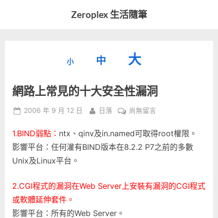
Skip
Zeroplex 生活隨筆
to
軟
content
體
開
縮
重
放
大
發
中
小
小
和
設
字
大
生
網路上常見的十大安全性漏洞
字
型
活
字
瑣
大
型
Posted
By
在
2006 年 9 月 12 日
日落
尚無留言
事
小。
on
〈網
型
大
1.BIND弱點：
ntx、qinv及in.named可取得root權限。
路
小。
上
影響平台：任何灌有BIND版本在8.2.2 P7之前的多數
大
常
Unix及Linux平台。
見
小。
的
2.CGI程式的漏洞在Web Server上安裝有漏洞的CGI程式
十
或軟體延伸套件。
大
安
影響平台：所有的Web Server。