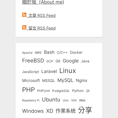
關於我 (About me)
文章 RSS Feed
留言 RSS Feed
Bash
Docker
C/C++
AWS
Apache
FreeBSD
Google
Git
Java
GCP
Linux
Laravel
JavaScript
MySQL
Nginx
Microsoft
MSSQL
PHP
Python
Qt
PHPUnit
PostgreSQL
Ubuntu
Vim
Web
Unix
Raspberry Pi
分享
Windows
XD
作業系統