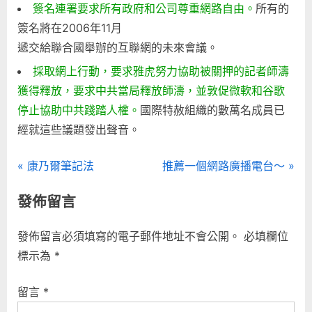
簽名連署要求所有政府和公司尊重網路自由。
所有的
簽名將在2006年11月
遞交給聯合國舉辦的互聯網的未來會議。
採取網上行動，要求雅虎努力協助被關押的記者師濤
獲得釋放，要求中共當局釋放師濤，並敦促微軟和谷歌
停止協助中共踐踏人權。
國際特赦組織的數萬名成員已
經就這些議題發出聲音。
文
P
N
康乃爾筆記法
推薦一個網路廣播電台～
r
e
章
發佈留言
e
x
導
v
t
發佈留言必須填寫的電子郵件地址不會公開。
必填欄位
i
P
覽
標示為
*
o
o
u
s
留言
*
s
t