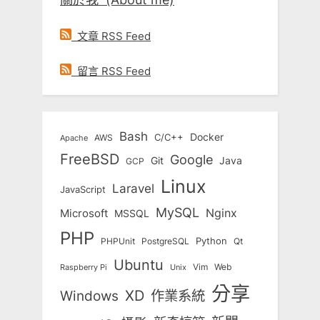
文章 RSS Feed
留言 RSS Feed
Bash
Docker
C/C++
AWS
Apache
FreeBSD
Google
Git
Java
GCP
Linux
Laravel
JavaScript
MySQL
Nginx
Microsoft
MSSQL
PHP
Python
Qt
PHPUnit
PostgreSQL
Ubuntu
Vim
Web
Unix
Raspberry Pi
分享
Windows
XD
作業系統