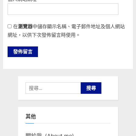
在
瀏覽器
中儲存顯示名稱、電子郵件地址及個人網站
網址，以供下次發佈留言時使用。
搜
尋
關
鍵
其他
字:
關於我 (About me)