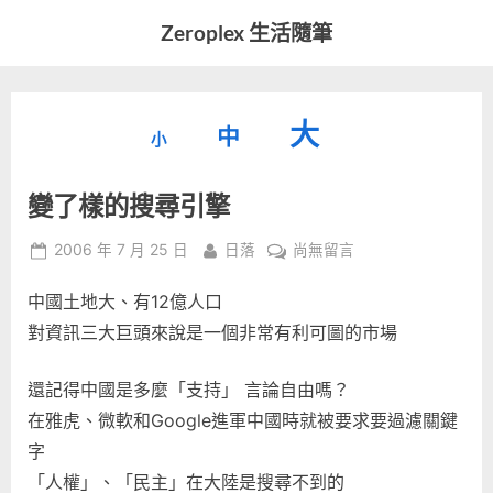
Skip
Zeroplex 生活隨筆
to
軟
content
體
開
縮
重
放
大
發
中
小
小
和
設
字
大
生
變了樣的搜尋引擎
字
型
活
字
瑣
大
型
Posted
By
在
2006 年 7 月 25 日
日落
尚無留言
事
小。
on
〈變
型
大
中國土地大、有12億人口
了
小。
樣
對資訊三大巨頭來說是一個非常有利可圖的市場
大
的
搜
小。
還記得中國是多麼「支持」 言論自由嗎？
尋
在雅虎、微軟和Google進軍中國時就被要求要過濾關鍵
引
字
擎〉
中
「人權」、「民主」在大陸是搜尋不到的