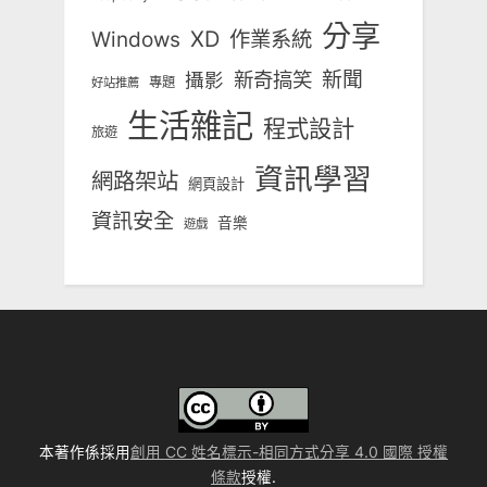
分享
Windows
XD
作業系統
新奇搞笑
新聞
攝影
專題
好站推薦
生活雜記
程式設計
旅遊
資訊學習
網路架站
網頁設計
資訊安全
音樂
遊戲
本著作係採用
創用 CC 姓名標示-相同方式分享 4.0 國際 授權
條款
授權.