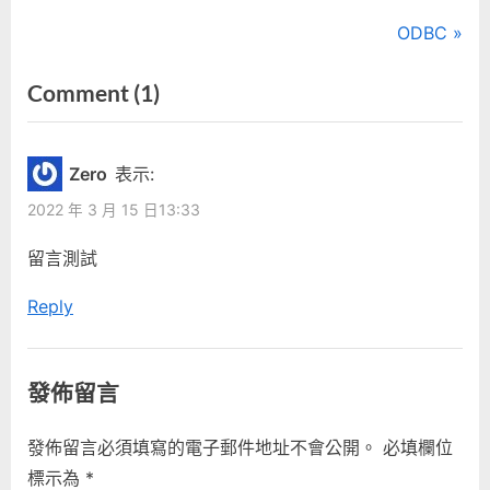
文
N
ODBC
e
章
on
Comment
(1)
x
“Debian
導
t
P
安
覽
Zero
表示:
o
裝
2022 年 3 月 15 日13:33
s
手
t
留言測試
冊”
:
Reply
發佈留言
發佈留言必須填寫的電子郵件地址不會公開。
必填欄位
標示為
*