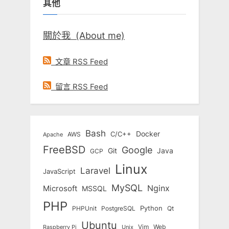
其他
字:
關於我 (About me)
文章 RSS Feed
留言 RSS Feed
Bash
Docker
C/C++
AWS
Apache
FreeBSD
Google
Git
Java
GCP
Linux
Laravel
JavaScript
MySQL
Nginx
Microsoft
MSSQL
PHP
Python
Qt
PHPUnit
PostgreSQL
Ubuntu
Vim
Web
Unix
Raspberry Pi