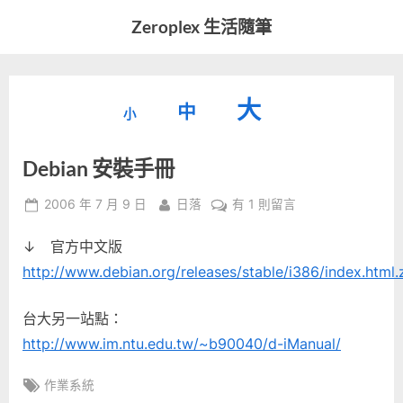
Skip
Zeroplex 生活隨筆
to
軟
content
體
開
縮
重
放
大
發
中
小
小
和
設
字
大
生
Debian 安裝手冊
字
型
活
字
瑣
大
型
Posted
By
在
2006 年 7 月 9 日
日落
有 1 則留言
事
小。
on
〈Debian
型
大
↓ 官方中文版
安
小。
裝
http://www.debian.org/releases/stable/i386/index.html
大
手
冊〉
小。
台大另一站點：
中
http://www.im.ntu.edu.tw/~b90040/d-iManual/
Tags:
作業系統