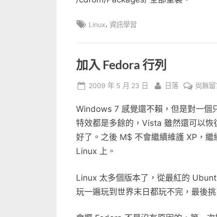
Tags:
,
Linux
資訊學習
加入 Fedora 行列
Posted
By
在
2009 年 5 月 23 日
日落
尚無留
on
〈加
Windows 7 感覺還不賴，但是對
入
Fedora
特效都是多餘的，Vista 雖然還可以恢復
行
好了。之後 M$ 不會繼續維護 XP
列〉
Linux 上。
中
Linux 太多個版本了，從最紅的 Ubuntu
玩一遍玩到世界末日都玩不完，最後挑了 