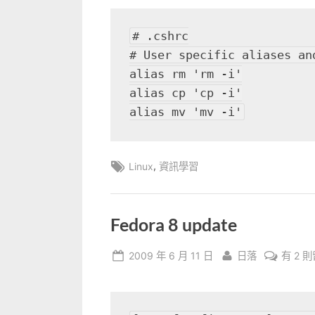
# .cshrc

# User specific aliases and
alias rm 'rm -i'

alias cp 'cp -i'

alias mv 'mv -i'
Tags:
,
Linux
資訊學習
Fedora 8 update
Posted
By
在
2009 年 6 月 11 日
日落
有 2 
on
〈Fedo
8
updat