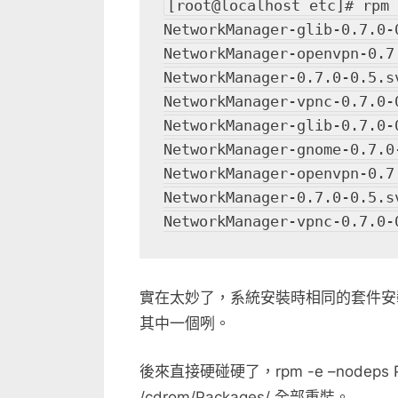
[root@localhost etc]# rpm
中
NetworkManager-glib-0.7.0-
NetworkManager-openvpn-0.7
NetworkManager-0.7.0-0.5.s
NetworkManager-vpnc-0.7.0-
NetworkManager-glib-0.7.0-
NetworkManager-gnome-0.7.0
NetworkManager-openvpn-0.7
NetworkManager-0.7.0-0.5.s
NetworkManager-vpnc-0.7.0-
實在太妙了，系統安裝時相同的套件安裝了
其中一個咧。
後來直接硬碰硬了，rpm -e –nodep
/cdrom/Packages/ 全部重裝。