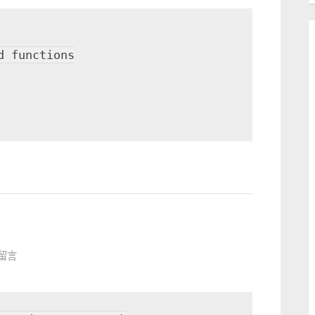
 functions

則留言
ra
e〉