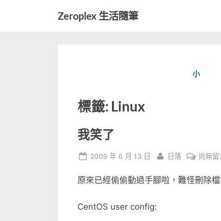
Skip
Zeroplex 生活隨筆
to
軟
content
體
開
發
小
和
生
活
標籤:
Linux
瑣
事
我笑了
Posted
By
在
2009 年 6 月 13 日
日落
尚無留
on
〈我
原來已經偷偷動過手腳啦，難怪刪除檔案
笑
了〉
中
CentOS user config: