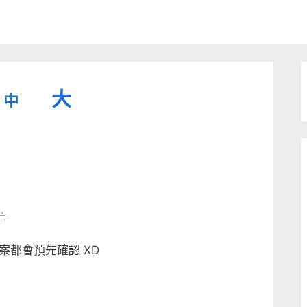
縮
重
放
大
中
小
設
字
大
型
字
大
字
型
小。
型
大
言
小。
大
都會預先確認 XD
小。