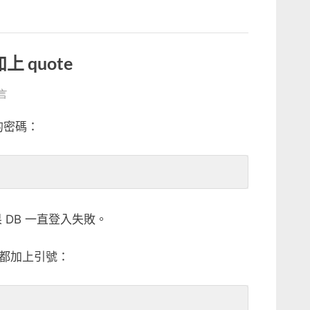
 quote
言
的密碼：
DB 一直登入失敗。
都加上引號：