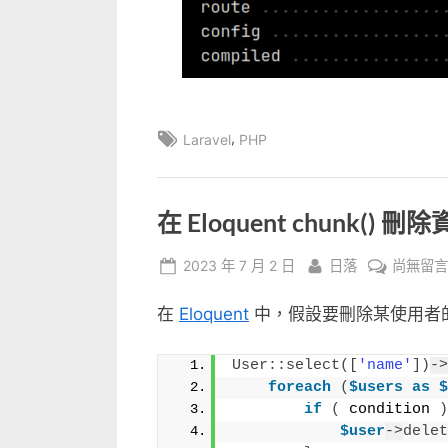
Tags:
,
Laravel
PHP
在 Eloquent chunk() 刪
Posted
By
在
2023 年 7 月 2 日
日落
尚無留
on
〈在
在
Eloquent
中，假設要刪除某使用者
Eloquen
chunk()
刪
User::select
([
'name'
])
->
foreach
(
$users
as
$
除
if
(
 condition 
)
資
$user
->
delet
料〉