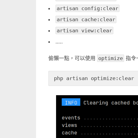
單
artisan config:clear
一
指
artisan cache:clear
令
artisan view:clear
清
…..
理
暫
存
偷懶一點，可以使用
optimize
指令
檔〉
中
php artisan optimize:clear