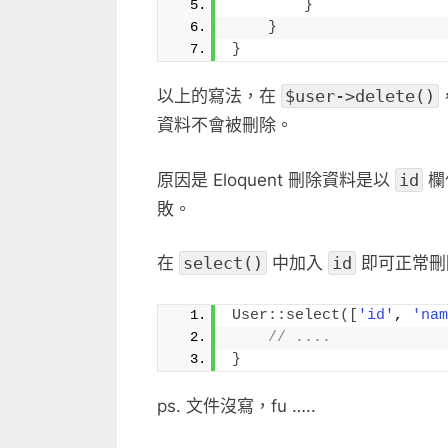
}
中
}
}
以上的寫法，在
$user->delete()
資料不會被刪除。
原因是 Eloquent 刪除資料是以
id
欄
敗。
在
select()
中加入
id
即可正常刪
User::select
([
'id'
, 
'nam
// ....
}
ps. 文件沒寫，fu …..