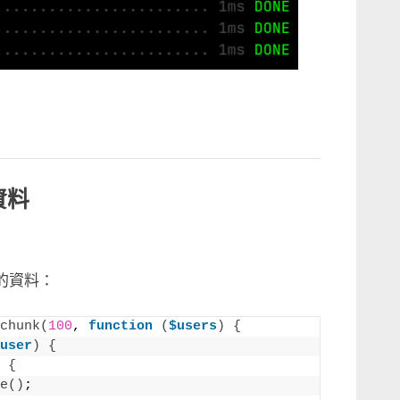
除資料
言
的資料：
t
chunk
(
100
, 
function
(
$users
)
{
user
)
{
{
e
()
;