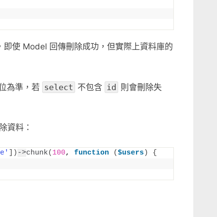
，即使 Model 回傳刪除成功，但實際上資料庫的
位為準，若
select
不包含
id
則會刪除失
除資料：
e'
])
->
chunk
(
100
, 
function
(
$users
)
{