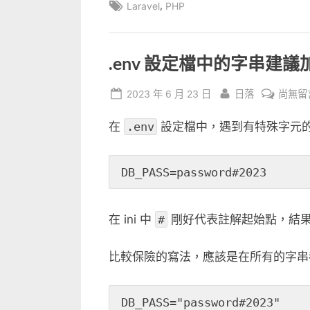
Tags:
,
Laravel
PHP
.env 設定檔中的字串建議加上
Posted
By
在
2023 年 6 月 23 日
日落
尚無留
on
〈.env
在
.env
設定檔中，遇到有特殊字元
設
定
檔
DB_PASS=password#2023
中
的
字
在 ini 中
#
剛好代表註解起始點，結果 
串
建
比較保險的寫法，應該是在所有的字串
議
加
上
DB_PASS="password#2023"