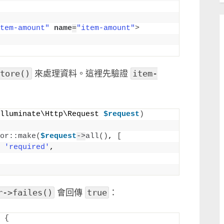
tem-amount"
name
=
"item-amount"
>
tore()
來處理資料。這裡先驗證
item-
lluminate\Http\Request 
$request
)
or::make
(
$request
->
all
()
, 
[
'required'
,
r->failes()
會回傳
true
：
{