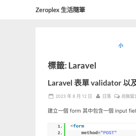
Skip
Zeroplex 生活隨筆
to
軟
content
體
開
發
小
和
生
活
標籤:
Laravel
瑣
事
Laravel 表單 validat
Posted
By
在
2023 年 8 月 12 日
日落
尚無留
on
〈Larav
建立一個 form 其中包含一個 input fie
表
單
validat
<
form
method
=
"POST"
以