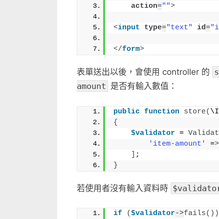
action
=
""
>
及
錯
<
input
type
=
"text"
id
=
"i
誤
訊
</
form
>
息
顯
表單送出以後，會使用 controller 的
s
示〉
amount
是否有輸入數值：
中
public
function
store
(
\I
{
$validator
 = 
Validat
'item-amount'
 =
>
]
;
}
若使用者沒有輸入資料時
$validato
if
(
$validator
->
fails
())