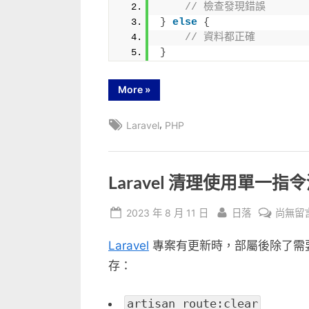
// 檢查發現錯誤
}
else
{
// 資料都正確
}
“Laravel
More
»
表
單
validator
Tags:
,
Laravel
PHP
以
及
錯
誤
訊
息
Laravel 清理使用單一
顯
示”
Posted
By
在
2023 年 8 月 11 日
日落
尚無留
on
〈Larav
Laravel
專案有更新時，部屬後除了需要做 d
清
理
存：
使
用
artisan route:clear