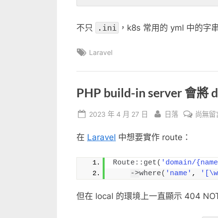
quote
中
不只
.ini
，k8s 常用的 yml 中的
Tags:
Laravel
PHP build-in server
Posted
By
在
2023 年 4 月 27 日
日落
尚無留
on
〈PHP
在
Laravel
中想要實作 route：
build-
in
server
Route::get
(
'domain/{name
->
where
(
'name'
, 
'[\w
會
將
但在 local 的環境上一直顯示 404 NO
dot
符