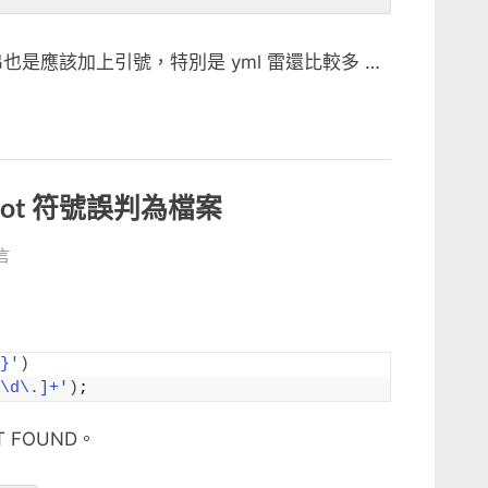
〉
字串也是應該加上引號，特別是 yml 雷還比較多 …
 會將 dot 符號誤判為檔案
言
}'
)
\d\.]+'
)
;
T FOUND。