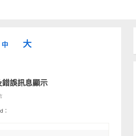
縮
重
放
大
中
小
設
字
大
型
字
大
字
型
小。
or 以及錯誤訊息顯示
型
大
言
小。
大
el
ld：
小。
or