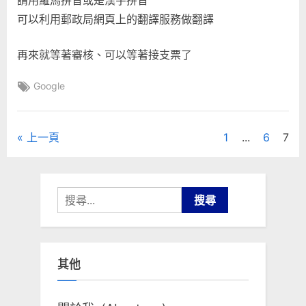
請用羅馬拼音或是漢字拼音
可以利用郵政局網頁上的翻譯服務做翻譯
再來就等著審核、可以等著接支票了
Tags:
Google
文
上一頁
1
...
6
7
章
分
搜
尋
頁
關
鍵
其他
字: