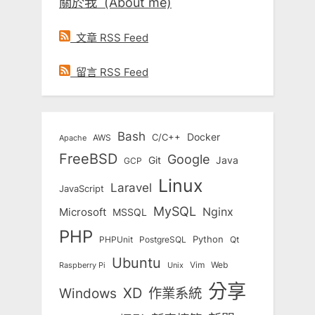
關於我 (About me)
文章 RSS Feed
留言 RSS Feed
Bash
Docker
C/C++
AWS
Apache
FreeBSD
Google
Git
Java
GCP
Linux
Laravel
JavaScript
MySQL
Nginx
Microsoft
MSSQL
PHP
Python
Qt
PHPUnit
PostgreSQL
Ubuntu
Vim
Web
Unix
Raspberry Pi
分享
Windows
XD
作業系統