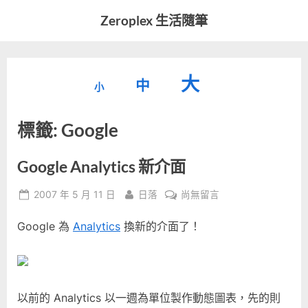
Skip
Zeroplex 生活隨筆
to
軟
content
體
開
縮
重
放
大
發
中
小
小
和
設
字
大
生
標籤:
Google
字
型
活
字
瑣
大
型
事
小。
Google Analytics 新介面
型
大
Posted
By
在
2007 年 5 月 11 日
日落
尚無留言
小。
大
on
〈Google
Google 為
Analytics
換新的介面了！
Analytics
小。
新
介
面〉
中
以前的 Analytics 以一週為單位製作動態圖表，先的則