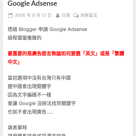
Google Adsense
Posted
By
在
2006 年 9 月 12 日
日落
尚無留言
on
〈Google
透過 Blogger 申請 Google Adsense
Adsense〉
中
過程還蠻複雜的
最重要的是廣告語言無論如何要選「英文」或是「繁體
中文」
當初選項中沒有台灣只有中國
選中國會出現簡體字
因為文字編碼不一樣
會讓 Google 沒辦法找到關鍵字
也就不會出現廣告…..
填表單時