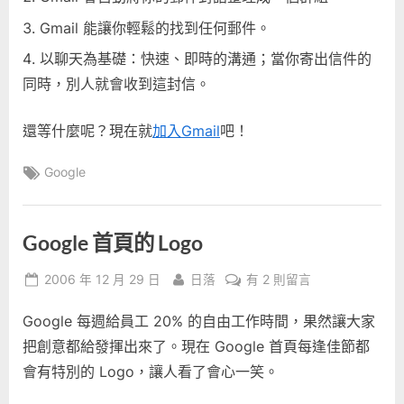
Gmail 能讓你輕鬆的找到任何郵件。
以聊天為基礎：快速、即時的溝通；當你寄出信件的
同時，別人就會收到這封信。
還等什麼呢？現在就
加入Gmail
吧！
Tags:
Google
Google 首頁的 Logo
Posted
By
在
2006 年 12 月 29 日
日落
有 2 則留言
on
〈Google
Google 每週給員工 20% 的自由工作時間，果然讓大家
首
頁
把創意都給發揮出來了。現在 Google 首頁每逢佳節都
的
會有特別的 Logo，讓人看了會心一笑。
Logo〉
中