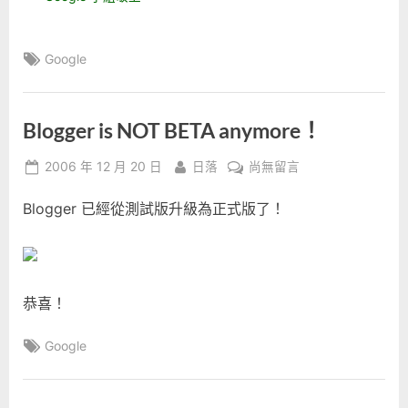
Tags:
Google
Blogger is NOT BETA anymore！
Posted
By
在
2006 年 12 月 20 日
日落
尚無留言
on
〈Blogger
Blogger 已經從測試版升級為正式版了！
is
NOT
BETA
anymore！〉
中
恭喜！
Tags:
Google