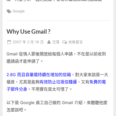
Tags:
Google
Why Use Gmail ?
Posted
By
在
2007 年 2 月 16 日
日落
尚無留言
on
〈Why
Gmail 從情人節後開放給每個人申請，不在是以前收到
Use
Gmail
邀請函才能申請了。
?〉
中
2.8G 而且容量還持續在增加的信箱
，對大家來說是一大
福音，尤其是能夠
有效防止垃圾信騷擾
、又有
免費的電
子郵件分身
，不用實在是太可惜了。
以下是 Google 員工自己做的 Gmail 介紹，來聽聽他麼
怎麼說吧。