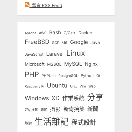
留言 RSS Feed
Bash
Docker
C/C++
AWS
Apache
FreeBSD
Google
Git
Java
GCP
Linux
Laravel
JavaScript
MySQL
Nginx
Microsoft
MSSQL
PHP
Python
Qt
PHPUnit
PostgreSQL
Ubuntu
Vim
Web
Unix
Raspberry Pi
分享
Windows
XD
作業系統
新奇搞笑
新聞
攝影
專題
好站推薦
生活雜記
程式設計
旅遊