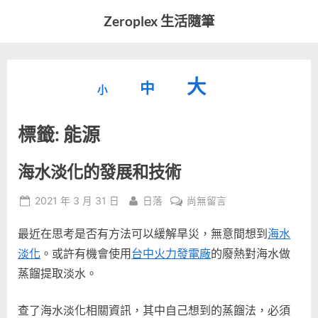
Skip
Zeroplex 生活隨筆
to
軟
content
體
開
縮
重
放
大
發
中
小
小
和
設
字
大
生
標籤:
能源
字
型
活
字
瑣
大
型
事
小。
海水淡化的發展和技術
型
大
Posted
By
在
2021 年 3 月 31 日
日落
尚無留言
小。
大
on
〈海
最近在思考是否有方法可以緩解旱災，無意間想到
海水
水
小。
淡
淡化
。或許有機會使用
台中火力發電廠
的廢熱對海水做
化
蒸餾提取淡水。
的
發
查了海水淡化相關資訊，其中自己想到的蒸餾法，必須
展