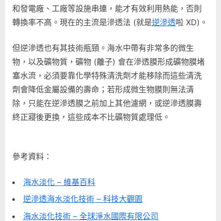
和發電廠、工廠等設施串連，能才有效利用熱能，否則
和
技
轉換率不高。現在的主流是滲透法 (就是
逆滲透
啦 XD)。
術〉
中
但逆滲透也有其技術瓶頸。海水中帶有非常多的微生
物，以及礦物質，礦物 (離子) 會在滲透膜形成礦物膜堵
塞水流，必須要靠化學特殊清洗劑才能移除而這些清洗
劑會降低金屬設備的壽命；若形成微生物膜則無法清
除，只能在逆滲透膜之前加上其他濾網，或逆滲透膜壽
終正寢後更換，這些成本不比礦物質處理低。
參考資料：
海水淡化 – 維基百科
逆滲透海水淡化技術 – 科技大觀園
海水淡化技術 – 全球淨水國際有限公司