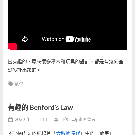
學
巧
思〉
中
蠻有趣的，原來很多積木和玩具的設計，都是有幾何基
礎設計出來的。
Tags:
數學
有趣的 Benford’s Law
Posted
By
在
2020 年 11 月 1 日
日落
尚無留言
on
〈有
在 Netflix 的紀錄片「
大數據時代
」中的「數字」一
趣