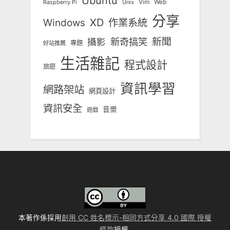
Ubuntu
Vim
Web
Unix
Raspberry Pi
分享
Windows
XD
作業系統
新奇搞笑
新聞
攝影
專題
好站推薦
生活雜記
程式設計
旅遊
資訊學習
網路架站
網頁設計
資訊安全
音樂
遊戲
本著作係採用
創用 CC 姓名標示-相同方式分享 4.0 國際 授權
條款
授權.