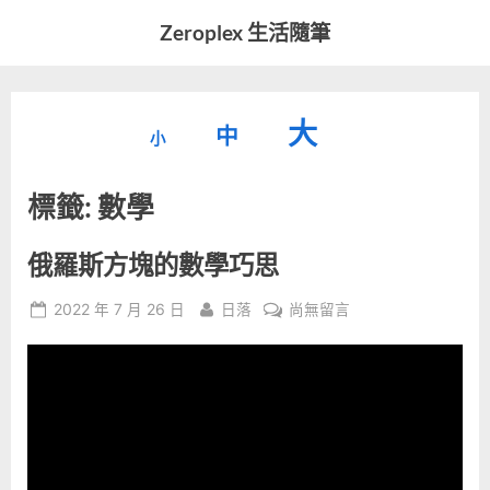
Skip
Zeroplex 生活隨筆
to
軟
content
體
開
縮
重
放
大
發
中
小
小
和
設
字
大
生
標籤:
數學
字
型
活
字
瑣
大
型
事
小。
俄羅斯方塊的數學巧思
型
大
Posted
By
在
2022 年 7 月 26 日
日落
尚無留言
小。
大
on
〈俄
羅
小。
斯
方
塊
的
數