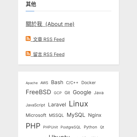
其他
字:
關於我 (About me)
文章 RSS Feed
留言 RSS Feed
Bash
Docker
C/C++
AWS
Apache
FreeBSD
Google
Git
Java
GCP
Linux
Laravel
JavaScript
MySQL
Nginx
Microsoft
MSSQL
PHP
Python
Qt
PHPUnit
PostgreSQL