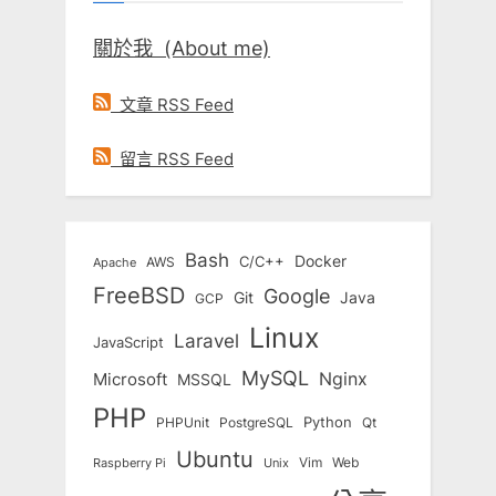
關於我 (About me)
文章 RSS Feed
留言 RSS Feed
Bash
Docker
C/C++
AWS
Apache
FreeBSD
Google
Git
Java
GCP
Linux
Laravel
JavaScript
MySQL
Nginx
Microsoft
MSSQL
PHP
Python
Qt
PHPUnit
PostgreSQL
Ubuntu
Vim
Web
Unix
Raspberry Pi