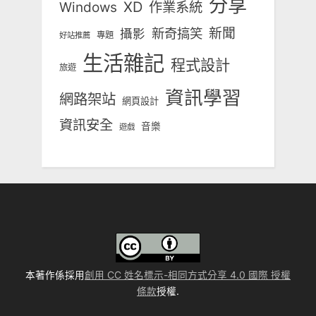
分享
Windows
XD
作業系統
新奇搞笑
新聞
攝影
專題
好站推薦
生活雜記
程式設計
旅遊
資訊學習
網路架站
網頁設計
資訊安全
音樂
遊戲
本著作係採用
創用 CC 姓名標示-相同方式分享 4.0 國際 授權
條款
授權.