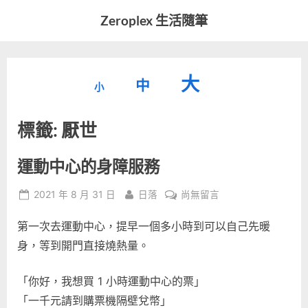
Skip
Zeroplex 生活隨筆
to
軟
content
體
開
縮
重
放
大
發
中
小
小
和
設
字
大
生
標籤:
厭世
字
型
活
字
瑣
大
型
事
小。
運動中心的身障服務
型
大
Posted
By
在
2021 年 8 月 31 日
日落
尚無留言
小。
大
on
〈運
第一次去運動中心，提早一個多小時到可以自己先暖
動
小。
中
身，等到開門直接燒熱量。
心
的
「你好，我想買 1 小時運動中心的票」
身
「一千元請到購票機隔壁兌幣」
障