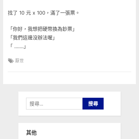
服
找了 10 元 x 100，滿了一張票。
務〉
中
「你好，我想把硬幣換為鈔票」
「我們這邊沒辦法喔」
「 …….」
Tags:
厭世
搜
尋
關
鍵
其他
字: